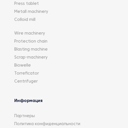
Press tablet
пескомойки;
Metall machinery
спиральные классификаторы;
установки барабанного типа и т.д.
Colloid mill
Сортировочное оборудование применяется, кроме
Wire machinery
горного дела, во многих промышленных отраслях,
Protection chain
для распределения материала и включает:
Blasting machine
вибрационные грохоты;
Scrap-machinery
вибрационные питатели;
Biowelle
ленточные конвейеры.
Torreficator
Centrifuger
Информация
Партнеры
Политика конфиденциальности