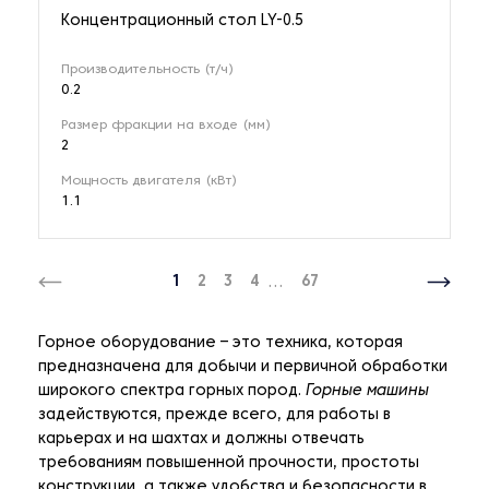
Концентрационный стол LY-0.5
Производительность (т/ч)
0.2
Размер фракции на входе (мм)
2
Мощность двигателя (кВт)
1.1
1
2
3
4
...
67
Горное оборудование – это техника, которая
предназначена для добычи и первичной обработки
широкого спектра горных пород.
Горные машины
задействуются, прежде всего, для работы в
карьерах и на шахтах и должны отвечать
требованиям повышенной прочности, простоты
конструкции, а также удобства и безопасности в