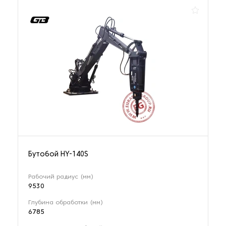
Системы производства песка
2 наименования
Смесители для рудных концентратов
2 наименования
Сортировочное оборудование для горной
промышленности
356 наименований
Сушилки для руды
Бутобой HY-140S
4 наименования
Рабочий радиус (мм)
9530
Сушильное оборудование для нерудных материалов
Глубина обработки (мм)
1 наименование
6785