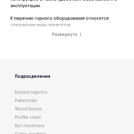
эксплуатации.
К перечню горного оборудования относятся
следующие виды агрегатов.
Развернуть
↓
Дробильное оборудование
применяется, прежде
всего, в составе стационарных и мобильных
дробильно-сортировочных комплексов и служит
для дробления пород различной прочности в
промышленных условиях и включает:
Подразделения
щековые дробилки, применяющиеся для
крупного и среднего дробления прочной
породы;
Eurasia logistics
роторные дробилки, служащие для
Paketodel
получения высококачественных зёрен щебня
Wood blocks
за счёт дробления слабых составляющих
первичного сырья;
Profile steel
конусные дробилки производятся для
Nut machinery
крупного, среднего и мелкого дробления