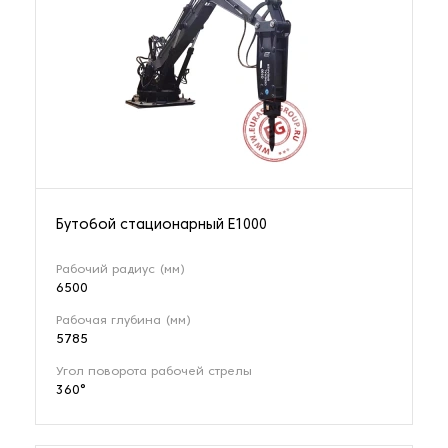
Оборудование для доводки концентрата
34 наименования
Оборудование для складирования и разгрузки
2 наименования
Печи для обжига минералов
7 наименований
Бутобой стационарный Е1000
Рабочий радиус (мм)
Промывочное оборудование
6500
101 наименование
Рабочая глубина (мм)
5785
Роторные дробилки
Угол поворота рабочей стрелы
360°
74 наименования