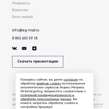
Реквизиты
Вакансии
База знаний
info@eg-mail.ru
8 800 600 59 18
Скачать презентацию
Пользуясь сайтом, вы даете
согласие
на
обработку
файлов cookies
использование
аналитических сервисов Яндекс Метрика,
VK.Retargeting, Битрикс24 в соответствии с
Продолжая использовать наш сайт, вы даете согласие на
политикой конфиденциальности и
обработки персональных данных
. Вы
обработку файлов Cookies и других пользовательских
можете запретить обработку cookies в
данных, в соответствии с
Политикой конфиденциальности
.
настройках браузера.