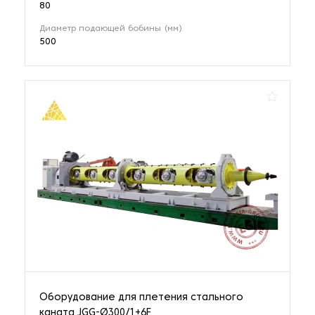
80
Диаметр подающей бобины (мм)
500
Оборудование для плетения стального
каната JGG-Ø300/1+6F