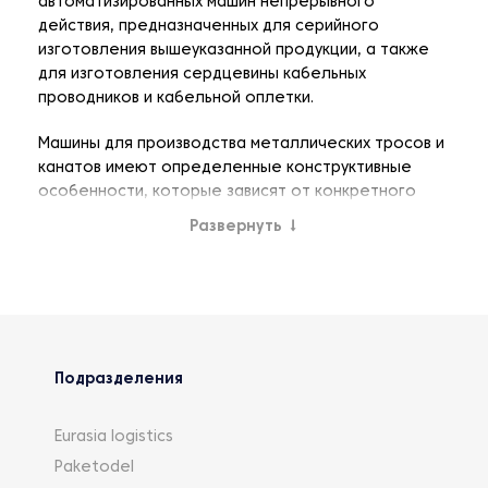
автоматизированных машин непрерывного
действия, предназначенных для серийного
изготовления вышеуказанной продукции, а также
для изготовления сердцевины кабельных
проводников и кабельной оплетки.
Машины для производства металлических тросов и
канатов имеют определенные конструктивные
особенности, которые зависят от конкретного
назначения и способа скручивания. Вот некоторые
Развернуть
↓
типы машин:
Станки трубчатого типа с опорой для
скручивания – это машины, которые
предлагают наилучшее качество для
неизолированных проводников с
Подразделения
максимальным количеством медных или
алюминиевых проводов, особенно для
воздушных кабелей. В трубчатых кабеле-
Eurasia logistics
прядильных машинах проводники собраны с
Paketodel
очень небольшим обратным изгибом в