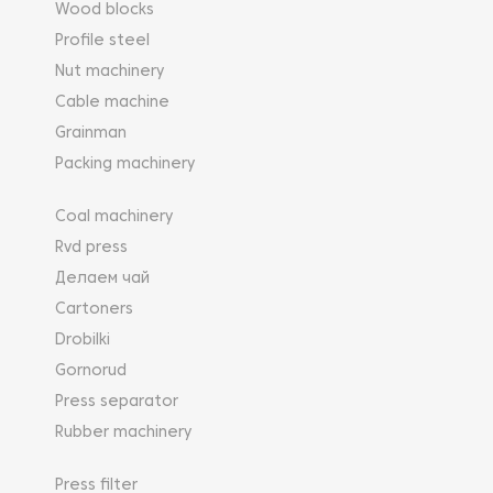
Wood blocks
проводах, и это обеспечивает максимальное
качество.
Profile steel
Жесткий канато-крутильный станок – это
Nut machinery
простая в использовании и в обслуживании
Cable machine
машина, которая оптимально подходит для
Grainman
производителей кабелей, которым не
требуется высокоточный уровень
Packing machinery
производства.
Канато-крутильный станок клеточного типа
Coal machinery
является основной машиной для
Rvd press
производства энергетических канатных
Делаем чай
проводников. Подходит для предварительно
спиральных или милликенных проводников из
Cartoners
меди или алюминия, производства
Drobilki
неизолированных воздушных проводников в
Gornorud
различных составах (жесткая медь, AAAC,
ACSR и др.), экранирования проводников
Press separator
среднего и высокого напряжения,
Rubber machinery
армирование проводами из оцинкованной
стали.
Press filter