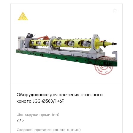
Оборудование для плетения стального
каната JGG-Ø500/1+6F
Шаг скрутки пряди (мм)
275
Скорость протяжки каната (м/мин)