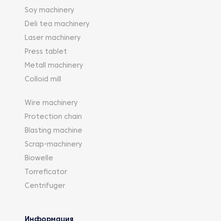
Станок планетарного типа с реверсом,
Soy machinery
используемый для скручивания различных
проводников, дает возможность работать с
Deli tea machinery
различными неизолированными,
Laser machinery
изолированными или секторальными
Press tablet
проводниками в сердечнике. Он может
Metall machinery
работать как по S, так и по Z-схеме. Это
машина, которая работает с большой массой
Colloid mill
в движении и высокой инерцией, что делает
его медленнее. Он используется для
Wire machinery
продуктов, которые требуют идеальной
Protection chain
геометрии между проводниками. Его
Blasting machine
основное преимущество заключается в его
системе скручивания, которая вносит
Scrap-machinery
меньший уклон в элементы, подлежащие
Biowelle
скручиванию, благодаря своим
Torreficator
специфическим гладким углам. Подходит для
Centrifuger
производства стальных канатов с высокой
прочностью на разрыв.
Информация