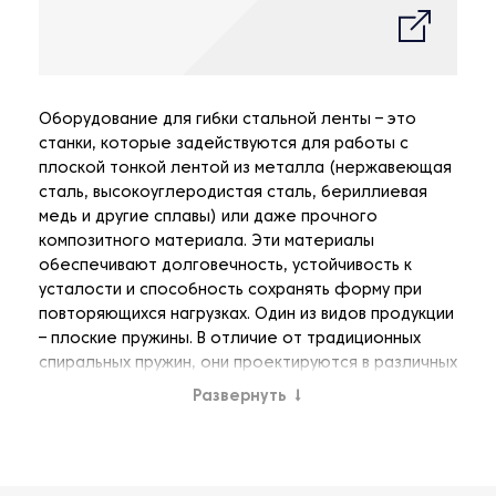
Оборудование для гибки стальной ленты – это
станки, которые задействуются для работы с
плоской тонкой лентой из металла (нержавеющая
сталь, высокоуглеродистая сталь, бериллиевая
медь и другие сплавы) или даже прочного
композитного материала. Эти материалы
обеспечивают долговечность, устойчивость к
усталости и способность сохранять форму при
повторяющихся нагрузках. Один из видов продукции
– плоские пружины. В отличие от традиционных
спиральных пружин, они проектируются в различных
формах и размерах для хранения и высвобождения
Развернуть
↓
энергии посредством изгиба. Плоские пружины
используются в задачах, требующих точной силы,
гибкости и компактной конструкции. Станки
спроектированы для обеспечения точного