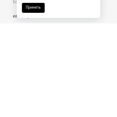
База знаний
Принять
info@eg-mail.ru
8 800 600 59 18
Скачать презентацию
Продолжая использовать наш сайт, вы даете согласие на
обработку файлов Cookies и других пользовательских
данных, в соответствии с
Политикой конфиденциальности
.
Разработка сайта —
студия Z-Labs
© 2026 – Eurasia Group. Все права защищены