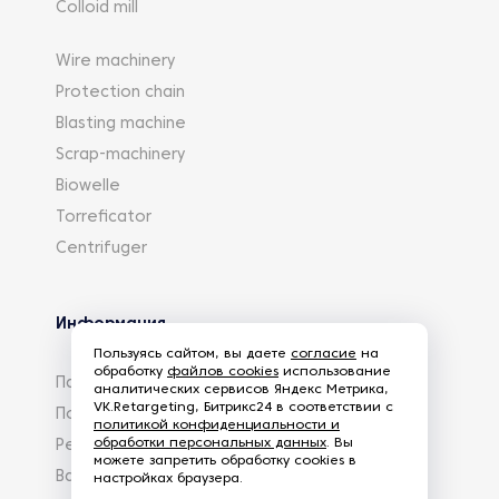
Colloid mill
Wire machinery
Protection chain
Blasting machine
Scrap-machinery
Biowelle
Torreficator
Centrifuger
Информация
Пользуясь сайтом, вы даете
согласие
на
обработку
файлов cookies
использование
Партнеры
аналитических сервисов Яндекс Метрика,
VK.Retargeting, Битрикс24 в соответствии с
Политика конфиденциальности
политикой конфиденциальности и
обработки персональных данных
. Вы
Реквизиты
можете запретить обработку cookies в
Вакансии
настройках браузера.