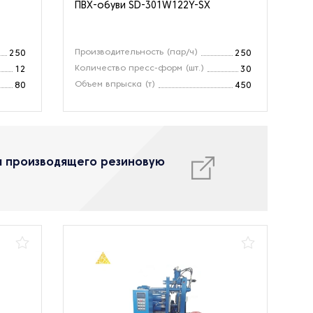
ПВХ-обуви SD-301W122Y-SX
Производительность (пар/ч)
250
250
Количество пресс-форм (шт.)
12
30
Объем впрыска (т)
80
450
я производящего резиновую