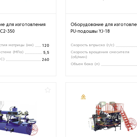
е для изготовления
Оборудование для изготовле
C2-350
PU-подошвы YJ-18
тия матрицы (мм)
Скорость впрыска (г/с)
120
стеме (МПа)
Скорость вращения смесителя
5,5
(об/мин)
°C)
260
Объем бака (л)