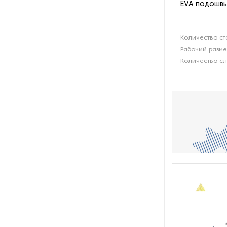
EVA подошвы
Количество ст
Рабочий разме
Количество сл