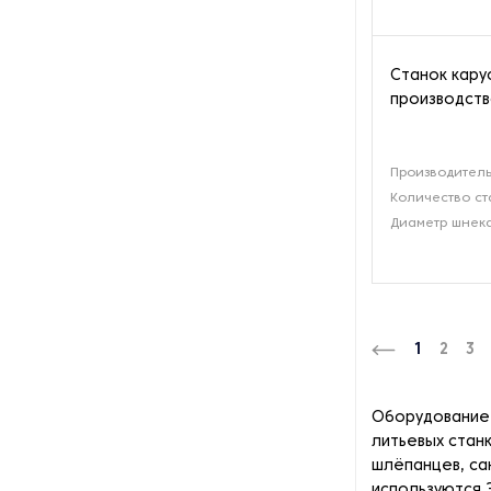
Станок кару
производст
Производитель
Количество ст
Диаметр шнека
1
2
3
Оборудование 
литьевых стан
шлёпанцев, сан
используются 