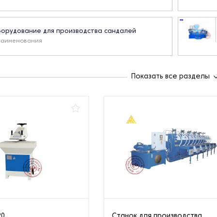
орудование для производства сандалей
наименования
есс-формы для обуви
Показать все разделы
наименований
20
Станок для производства