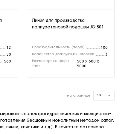
я
Линия для производства
полиуретановой подошвы JG-801
Производительность (пар/ч)
12
100
Количество дозирующих насосов
50
3
Размер пресс-форм
560
500 x 600 x
(мм)
5000
18
на странице
изированных электрогидравлических инжекционно-
изготовления бесшовным монолитным методом сапог,
 лямки, хлястики и т.д.). В качестве материала