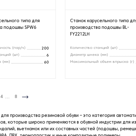
сельного типа для
Станок карусельного типа дл
ва подошвы SPW6
производства подошвы BL-
FY2212LH
ность (пар/ч)
Количество станций (шт)
200
анций (шт)
Диаметр шнека (мм)
6
 (мм)
Максимальный объем впрыска (г)
60
4
...
8
для производства резиновой обуви – это категория автомат
ков, которые широко применяются в обувной индустрии для 
далий, вьетнамок или их составных частей (подошвы, ремешки,
ЭВА, ПВХ, термопластик и иные композитные полимеры.