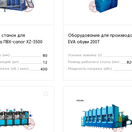
 станок для
Оборудование для производ
а ПВХ-сапог XZ-3500
EVA обуви 200Т
 (мм)
Усилие зажима (т)
80
анций (шт)
Размер рабочего стола (мм)
12
82
теля (об / мин)
Мощность нагрева (кВт)
400