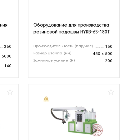
ния
Оборудование для производства
резиновой подошвы HYRB-6S-180T
Производительность (пар/час)
260
150
Размер штампа (мм)
450 х 500
5000
Зажимное усилие (Н)
200
140