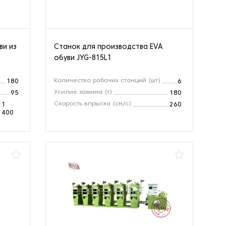
ви из
Станок для производства EVA
обуви JYG-815L1
Количество рабочих станций (шт)
180
6
Усилие зажима (т)
95
180
Скорость впрыска (см/с)
1
260
400