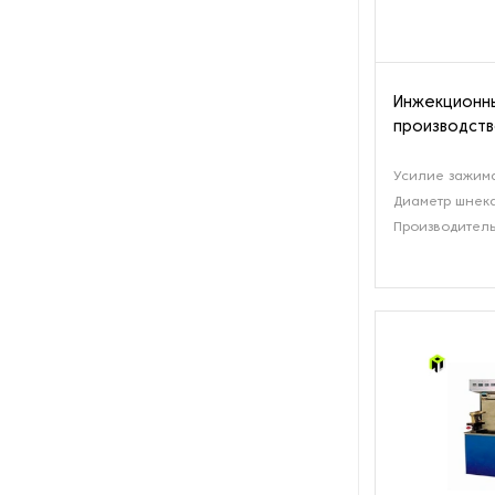
Инжекционны
производств
Усилие зажима
Диаметр шнека
Производитель