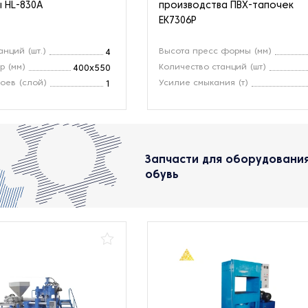
 HL-830A
производства ПВХ-тапочек
EK7306P
анций (шт.)
Высота пресс формы (мм)
4
р (мм)
Количество станций (шт)
400х550
оев (слой)
Усилие смыкания (т)
1
Запчасти для оборудовани
обувь