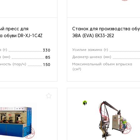
й пресс для
Станок для производства обу
а обуви DR-XJ-1C4Z
ЭВА (EVA) EK33-2E2
 (т)
Усилие зажима (т)
330
 (мм)
Диаметр шнека (мм)
85
ность (пар/ч)
Максимальный объем впрыска
150
(см³)