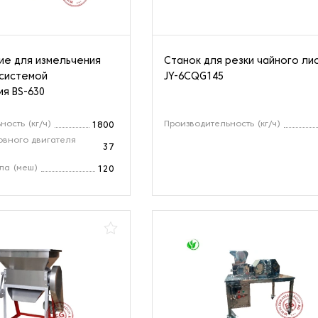
е для измельчения
Станок для резки чайного ли
 системой
JY-6CQG145
я BS-630
ость (кг/ч)
Производительность (кг/ч)
1800
овного двигателя
37
ла (меш)
120