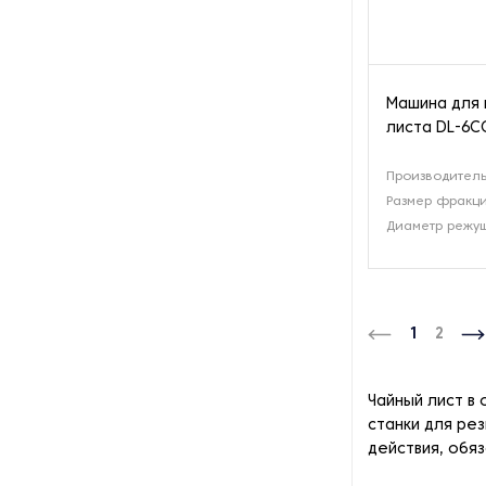
Машина для 
листа DL-6C
Производительн
Размер фракци
Диаметр режущ
1
2
Чайный лист в
станки для ре
действия, обя