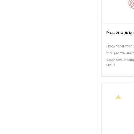
Оборудование для сушки
чайного листа
Оборудование для упаковки
Машина для 
кофе
Производительн
Оборудование для упаковки
Мощность двиг
чая
Скорость вращ
мин)
Оборудование для
ферментации чайного листа
Оборудование для фиксации
чайного листа
Прессы для чая
Станки для разбивки комков
после скручивания