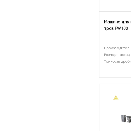
Станки для скручивания
чайного листа
Машина для 
трав FW100
Станки для сминания и резки
чайного листа
Производительн
Размер частиц
Тонкость дроб