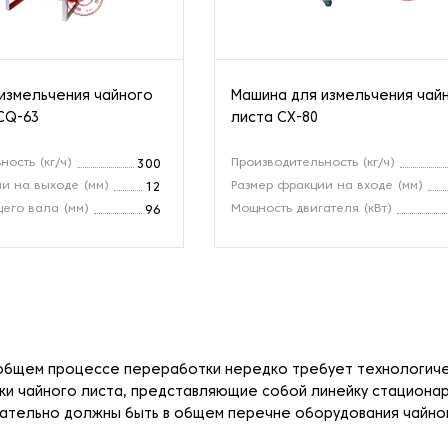
измельчения чайного
Машина для измельчения чай
CQ-63
листа CX-80
ость (кг/ч)
Производительность (кг/ч)
300
и на выходе (мм)
Размер фракции на входе (мм)
12
его вала (мм)
Мощность двигателя (кВт)
96
 общем процессе переработки нередко требует технологиче
зки чайного листа, представляющие собой линейку стациона
зательно должны быть в общем перечне оборудования чайно