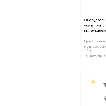
Оборудовани
чая и трав с
пылеудалени
Производительн
Мощность осн
(кВт)
Тонкость помо