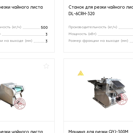
резки чайного листа
Станок для резки чайного ли
DL-6CRH-320
ость (кг/ч)
Производительность (кг/ч)
500
)
Мощность (кВт)
3
и на выходе (мм)
Размер фракции на выходе (мм)
3
резки чайного листа
Машина для резки QYJ-300M