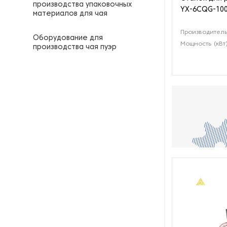
производства упаковочных
YX-6CQG-10
материалов для чая
Производительн
Оборудование для
Мощность (кВт
производства чая пуэр
Оборудование для
производства чая улун
Оборудование для резки
чайного листа
Оборудование для сбора
иван-чая
Оборудование для
смешивания и купажирования
чая
Оборудование для
сортировки чая