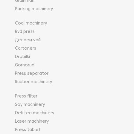
Grainman
деталей оснащается системами управления на
основе аппаратуры ЧПУ или программируемого
Packing machinery
логического контроллера. При использовании PLC
значительно возрастает КПД генератора.
Coal machinery
Rvd press
Делаем чай
Cartoners
Drobilki
Gornorud
Press separator
Rubber machinery
Press filter
Soy machinery
Deli tea machinery
Laser machinery
Press tablet