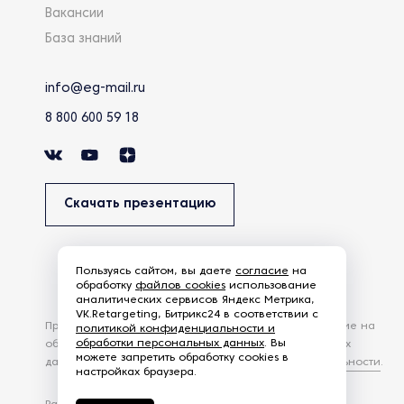
Вакансии
База знаний
info@eg-mail.ru
8 800 600 59 18
Скачать презентацию
Пользуясь сайтом, вы даете
согласие
на
обработку
файлов cookies
использование
аналитических сервисов Яндекс Метрика,
VK.Retargeting, Битрикс24 в соответствии с
Продолжая использовать наш сайт, вы даете согласие на
политикой конфиденциальности и
обработки персональных данных
. Вы
обработку файлов Cookies и других пользовательских
можете запретить обработку cookies в
данных, в соответствии с
Политикой конфиденциальности
.
настройках браузера.