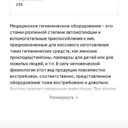
250
Медицинское гигиеническое оборудование – это
станки различной степени автоматизации и
вспомогательные приспособления к ним,
предназначенные для массового изготовления
таких гигиенических средств, как женские
прокладки/тампоны, памперсы для детей или для
пожилых людей, и т.п. В силу человеческой
физиологии этот вид продукции повсеместно
востребован, соответственно, представленное
оборудование тоже востребовано и довольно
быстро окупает первичные инвестиции. При заказе
могут оговариваться мощность выработки,
Развернуть
↓
конкретный производитель комплектующих частей
системы, степень автоматизации процесса, а
также иные индивидуальные пожелания клиента.