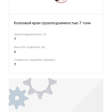
Козловой кран грузоподъемностью 7 тонн
Грузоподъемность (т)
7
Высота подъема (м)
6
Скорость подъема (м/мин)
7