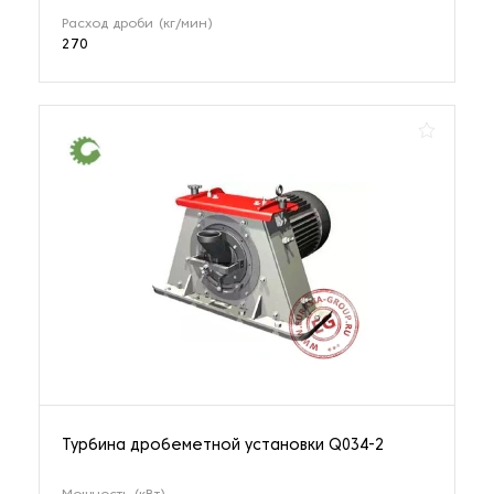
Расход дроби (кг/мин)
270
Турбина дробеметной установки Q034-2