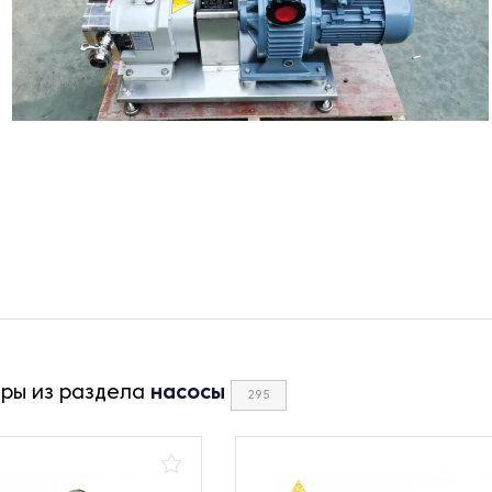
ары из раздела
насосы
295