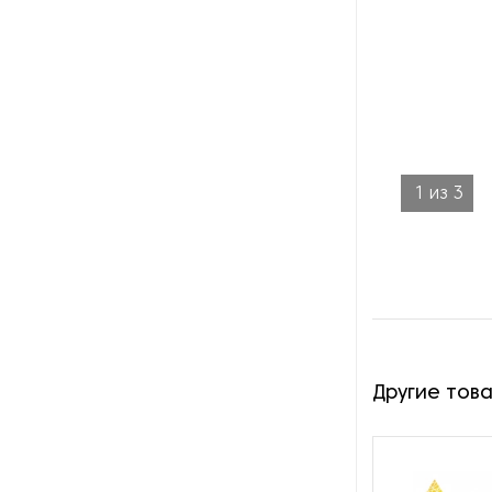
производства азота
Оборудование для
производства свечей
Оборудование для
производства фурнитуры
1
из
3
Оборудование для растяжки
рыболовной сети
Оборудование производства
восковых карандашей
Осушители и увлажнители
Другие тов
Охлаждающие конвейеры
Парогенераторы