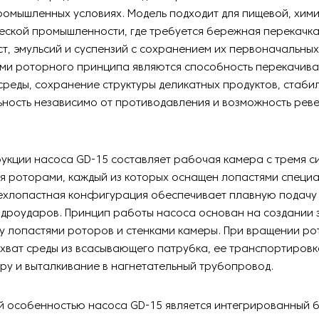
ромышленных условиях. Модель подходит для пищевой, хими
ской промышленности, где требуется бережная перекачка
ст, эмульсий и суспензий с сохранением их первоначальных
ми роторного принципа являются способность перекачива
среды, сохранение структуры деликатных продуктов, стаби
ьность независимо от противодавления и возможность рев
укции насоса GD-15 составляет рабочая камера с тремя 
 роторами, каждый из которых оснащен лопастями специ
рехлопастная конфигурация обеспечивает плавную подачу
идроударов. Принцип работы насоса основан на создании 
у лопастями роторов и стенками камеры. При вращении ро
хват среды из всасывающего патрубка, ее транспортировк
у и выталкивание в нагнетательный трубопровод.
й особенностью насоса GD-15 является интегрированный 