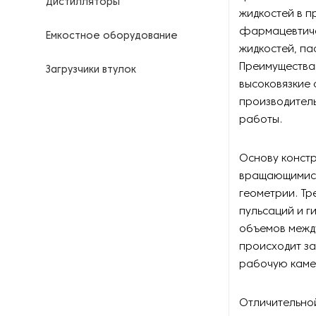
Дистилляторы
жидкостей в п
фармацевтиче
Емкостное оборудование
жидкостей, па
Преимущества
Загрузчики втулок
высоковязкие 
производител
Калориферы
работы.
Компрессоры для
нефтегазовой
Основу констр
промышленности
вращающимися
геометрии. Т
Контрольно-измерительные
приборы
пульсаций и г
объемов межд
Нагреватели для бочек и
происходит за
контейнеров
рабочую камер
Насосы
Отличительно