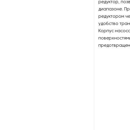
редуктор, по
Оборудование для
восстановления щеток
диапазоне. Пр
редуктором че
Оборудование для намотки
удобство тран
веревки
Корпус насос
поверхностями
Оборудование для намотки
предотвращени
лески
Оборудование для
обслуживания конвейеров
Оборудование для
перемотки рулонных
материалов
Оборудование для
перфорации конвейерной
ленты
Оборудование для