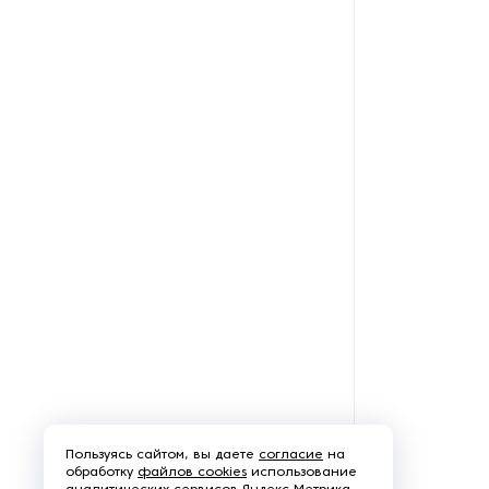
Рефрижераторные
контейнеры
Системы оснежения
Стабилизаторы напряжения
Теплогенераторы
Термостаты
Ультразвуковые ванны
Фильтры расплава
Чиллеры
Пользуясь сайтом, вы даете
согласие
на
Шкафы управления
обработку
файлов cookies
использование