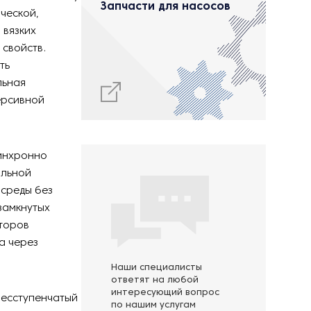
Запчасти для насосов
ческой,
 вязких
 свойств.
ть
льная
ерсивной
синхронно
альной
 среды без
замкнутых
торов
а через
Наши специалисты
ответят на любой
интересующий вопрос
бесступенчатый
по нашим услугам