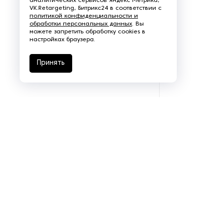
аналитических сервисов Яндекс Метрика,
VK.Retargeting, Битрикс24 в соответствии с
Щеточно-шлифовальные
политикой конфиденциальности и
обработки персональных данных
станки
. Вы
можете запретить обработку cookies в
настройках браузера.
Электродвигатели
Принять