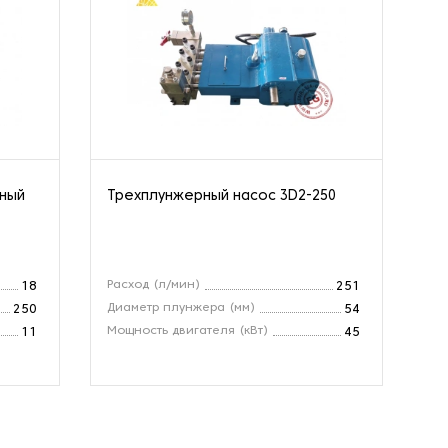
нный
Трехплунжерный насос 3D2-250
Ва
10
Расход (л/мин)
Вх
18
251
Диаметр плунжера (мм)
Ра
250
54
Мощность двигателя (кВт)
Об
11
45