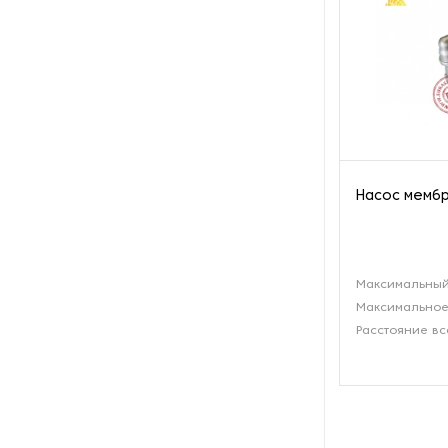
Пароочистители
Пищевые и технологические
смесители
Пластинчатые
теплообменники
Насос мембр
Порошковые питатели
Промышленные
отопительные котлы
Максимальный
Максимальное
Промышленные пылесосы
Расстояние вс
Растариватели
Резервуары для хранения
газа