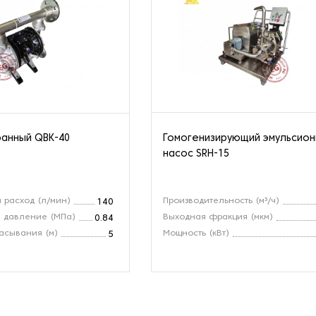
анный QBK-40
Гомогенизирующий эмульсио
насос SRH-15
 расход (л/мин)
Производительность (м³/ч)
140
 давление (МПа)
Выходная фракция (мкм)
0.84
асывания (м)
Мощность (кВт)
5