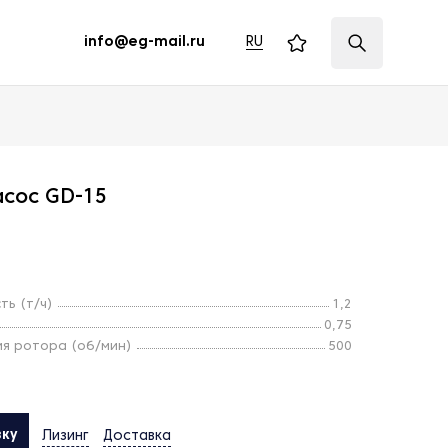
RU
info@eg-mail.ru
асос GD-15
ть (т/ч)
1,2
0,75
я ротора (об/мин)
500
вку
Лизинг
Доставка