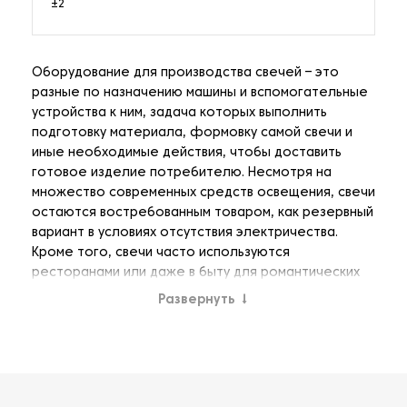
±2
Оборудование для производства свечей – это
разные по назначению машины и вспомогательные
устройства к ним, задача которых выполнить
подготовку материала, формовку самой свечи и
иные необходимые действия, чтобы доставить
готовое изделие потребителю. Несмотря на
множество современных средств освещения, свечи
остаются востребованным товаром, как резервный
вариант в условиях отсутствия электричества.
Кроме того, свечи часто используются
ресторанами или даже в быту для романтических
вечеров и т.п. Поэтому и само оборудование тоже
Развернуть
↓
является востребованным и быстро может окупить
первоначальные инвестиции.