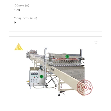
Объем (л)
170
Мощность (кВт)
9