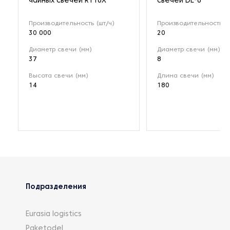
чайных свечей RY18X
свечей DL-8
Производительность (шт/ч)
Производительность (к
30 000
20
Диаметр свечи (мм)
Диаметр свечи (мм)
37
8
Высота свечи (мм)
Длина свечи (мм)
14
180
Подразделения
Eurasia logistics
Paketodel