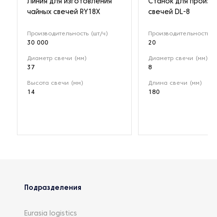
Линия для изготовления
Станок для произв
чайных свечей RY18X
свечей DL-8
Производительность (шт/ч)
Производительность (к
30 000
20
Диаметр свечи (мм)
Диаметр свечи (мм)
37
8
Высота свечи (мм)
Длина свечи (мм)
14
180
Подразделения
Eurasia logistics