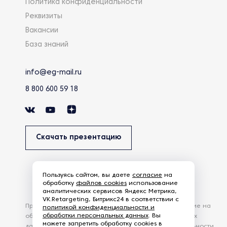
Политика конфиденциальности
Реквизиты
Вакансии
База знаний
info@eg-mail.ru
8 800 600 59 18
Скачать презентацию
Пользуясь сайтом, вы даете
согласие
на
обработку
файлов cookies
использование
аналитических сервисов Яндекс Метрика,
VK.Retargeting, Битрикс24 в соответствии с
Продолжая использовать наш сайт, вы даете согласие на
политикой конфиденциальности и
обработки персональных данных
. Вы
обработку файлов Cookies и других пользовательских
можете запретить обработку cookies в
данных, в соответствии с
Политикой конфиденциальности
.