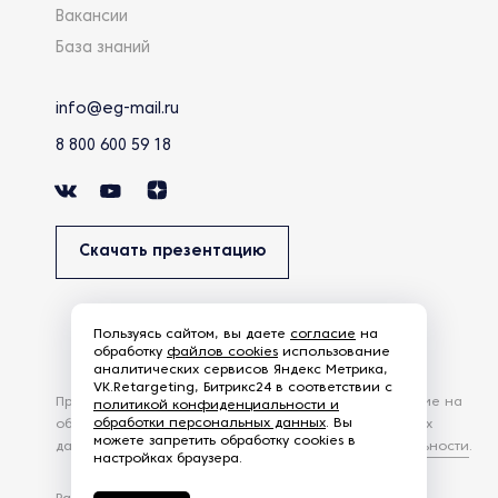
Вакансии
База знаний
info@eg-mail.ru
8 800 600 59 18
Скачать презентацию
Пользуясь сайтом, вы даете
согласие
на
обработку
файлов cookies
использование
аналитических сервисов Яндекс Метрика,
VK.Retargeting, Битрикс24 в соответствии с
Продолжая использовать наш сайт, вы даете согласие на
политикой конфиденциальности и
обработки персональных данных
. Вы
обработку файлов Cookies и других пользовательских
можете запретить обработку cookies в
данных, в соответствии с
Политикой конфиденциальности
.
настройках браузера.