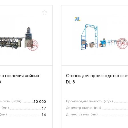
зготовления чайных
Станок для производства св
X
DL-8
ность (шт/ч)
Производительность (кг/ч)
30 000
 (мм)
Диаметр свечи (мм)
37
(мм)
Длина свечи (мм)
14