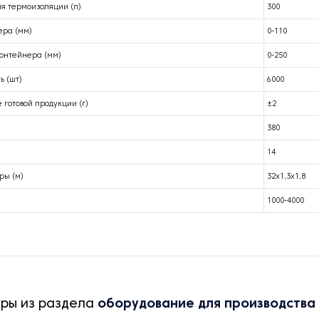
я термоизоляции (л)
300
ера (мм)
0-110
контейнера (мм)
0-250
ь (шт)
6000
 готовой продукции (г)
±2
380
14
ры (м)
32х1,3х1,8
1000-4000
ары из раздела
оборудование для производства