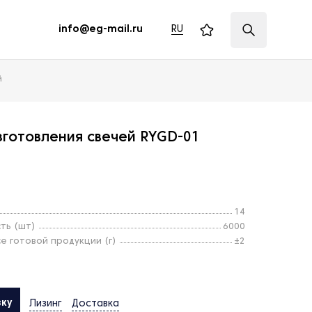
RU
info@eg-mail.ru
й
зготовления свечей RYGD-01
14
ть (шт)
6000
е готовой продукции (г)
±2
вку
Лизинг
Доставка