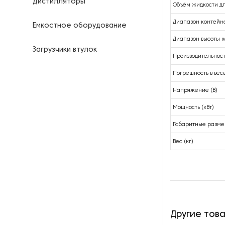
Дистилляторы
Объём жидкости дл
Диапазон контейн
Емкостное оборудование
Диапазон высоты 
Загрузчики втулок
Производительност
Калориферы
Погрешность в весе
Напряжение (В)
Компрессоры для
нефтегазовой
Мощность (кВт)
промышленности
Габаритные разме
Контрольно-измерительные
Вес (кг)
приборы
Нагреватели для бочек и
контейнеров
Насосы
Другие тов