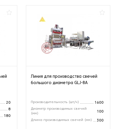
ечей
Линия для производства свечей
Ли
большого диаметра GLJ-8A
св
Производительность (шт/ч)
Пр
20
1600
Диаметр производимых свечей
Дл
8
100
(мм)
Ве
180
Длина производимых свечей (мм)
300