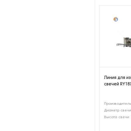
Оборудование для
восстановления щеток
Оборудование для намотки
веревки
Оборудование для намотки
лески
Оборудование для
обслуживания конвейеров
Линия для и
Оборудование для
свечей RY18
перемотки рулонных
материалов
Производитель
Оборудование для
перфорации конвейерной
Диаметр свечи
ленты
Высота свечи 
Оборудование для