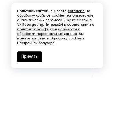
Пароочистители
Пользуясь сайтом, вы даете
согласие
на
обработку
файлов cookies
использование
Пищевые и технологические
аналитических сервисов Яндекс Метрика,
VK.Retargeting, Битрикс24 в соответствии с
смесители
политикой конфиденциальности и
обработки персональных данных
. Вы
можете запретить обработку cookies в
Пластинчатые
настройках браузера.
теплообменники
Принять
Порошковые питатели
Промышленные
отопительные котлы
Промышленные пылесосы
Растариватели
Резервуары для хранения
газа