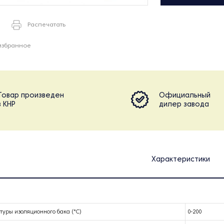
Распечатать
избранное
Товар произведен
Официальный
в КНР
дилер завода
Характеристики
уры изоляционного бака (°С)
0-200