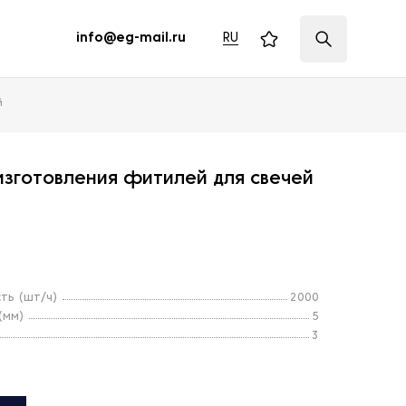
RU
info@eg-mail.ru
й
изготовления фитилей для свечей
ть (шт/ч)
2000
(мм)
5
3