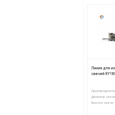
Оборудование для
восстановления щеток
Оборудование для намотки
веревки
Оборудование для намотки
лески
Оборудование для
обслуживания конвейеров
Линия для и
Оборудование для
свечей RY18
перемотки рулонных
материалов
Производитель
Оборудование для
перфорации конвейерной
Диаметр свечи
ленты
Высота свечи 
Оборудование для