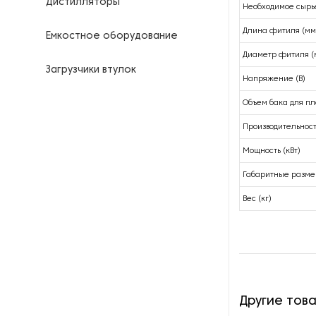
Дистилляторы
Необходимое сырь
Длина фитиля (мм
Емкостное оборудование
Диаметр фитиля (
Загрузчики втулок
Напряжение (В)
Калориферы
Объем бака для пл
Производительност
Компрессоры для
нефтегазовой
Мощность (кВт)
промышленности
Габаритные разме
Контрольно-измерительные
Вес (кг)
приборы
Нагреватели для бочек и
контейнеров
Насосы
Другие тов