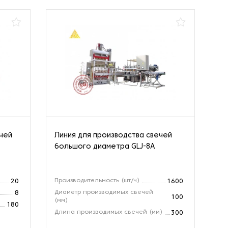
ечей
Линия для производства свечей
Ли
большого диаметра GLJ-8A
св
Производительность (шт/ч)
Пр
20
1600
Диаметр производимых свечей
Дл
8
100
(мм)
Ве
180
Длина производимых свечей (мм)
300