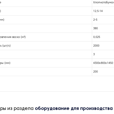
е
Хлопчатобума
)
12,5-14
мм)
2-5
380
авления воска (м³)
0,025
ь (шт/ч)
2000
3
ры (мм)
4300х800х1450
200
ары из раздела
оборудование для производства