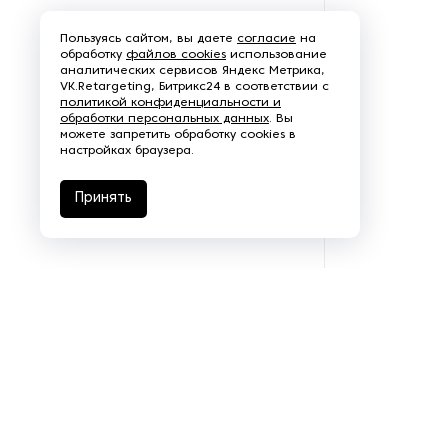
Пароочистители
Пользуясь сайтом, вы даете
согласие
на
обработку
файлов cookies
использование
Пищевые и технологические
аналитических сервисов Яндекс Метрика,
VK.Retargeting, Битрикс24 в соответствии с
смесители
политикой конфиденциальности и
обработки персональных данных
. Вы
можете запретить обработку cookies в
Пластинчатые
настройках браузера.
теплообменники
Принять
Порошковые питатели
Промышленные
отопительные котлы
Промышленные пылесосы
Растариватели
Резервуары для хранения
газа