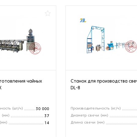
зготовления чайных
Станок для производства св
X
DL-8
ность (шт/ч)
Производительность (кг/ч)
30 000
 (мм)
Диаметр свечи (мм)
37
(мм)
Длина свечи (мм)
14