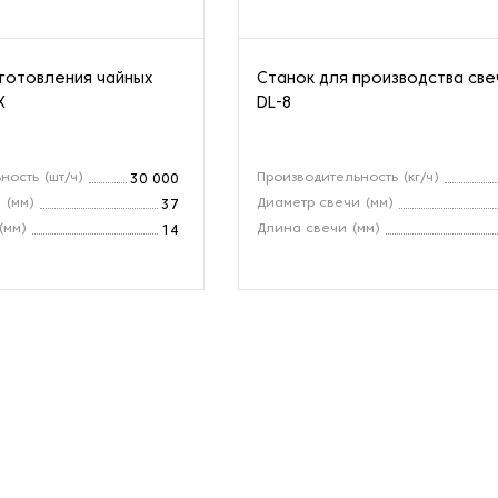
зготовления чайных
Станок для производства св
X
DL-8
ность (шт/ч)
Производительность (кг/ч)
30 000
 (мм)
Диаметр свечи (мм)
37
(мм)
Длина свечи (мм)
14