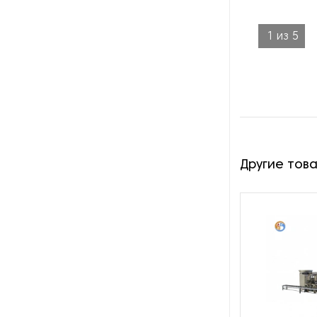
производства азота
1
из
5
Оборудование для
производства свечей
Оборудование для
производства фурнитуры
Оборудование для растяжки
рыболовной сети
Другие тов
Оборудование производства
восковых карандашей
Осушители и увлажнители
Охлаждающие конвейеры
Парогенераторы