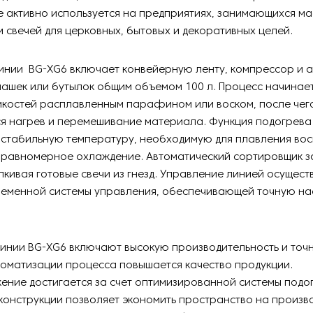
 активно используется на предприятиях, занимающихся м
 свечей для церковных, бытовых и декоративных целей.
инии BG-XG6 включает конвейерную ленту, компрессор и 
ашек или бутылок общим объемом 100 л. Процесс начинает
мкостей расплавленным парафином или воском, после чег
я нагрев и перемешивание материала. Функция подогрева
 стабильную температуру, необходимую для плавления вос
 равномерное охлаждение. Автоматический сортировщик 
лкивая готовые свечи из гнезд. Управление линией осущест
еменной системы управления, обеспечивающей точную нас
инии BG-XG6 включают высокую производительность и точн
оматизации процесса повышается качество продукции.
ние достигается за счет оптимизированной системы подо
конструкции позволяет экономить пространство на произво