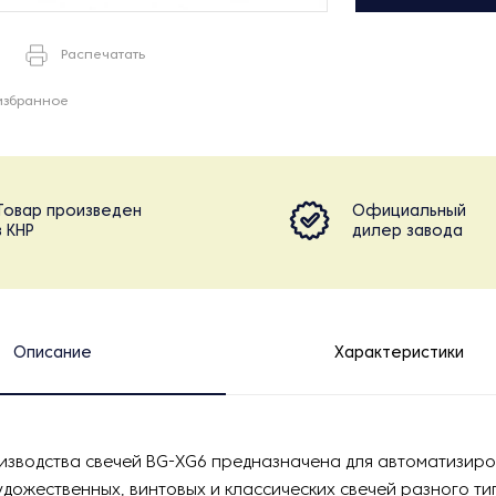
Распечатать
избранное
Товар произведен
Официальный
в КНР
дилер завода
Описание
Характеристики
изводства свечей BG-XG6 предназначена для автоматизиро
удожественных, винтовых и классических свечей разного ти