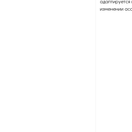
адаптируется
Оборудование для
восстановления щеток
изменении ас
Оборудование для намотки
веревки
Оборудование для намотки
лески
Оборудование для
обслуживания конвейеров
Оборудование для
перемотки рулонных
материалов
Оборудование для
перфорации конвейерной
ленты
Оборудование для