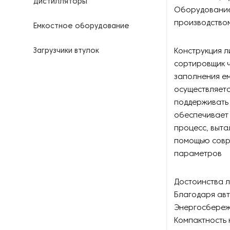
Дистилляторы
Оборудование
производством
Емкостное оборудование
Загрузчики втулок
Конструкция л
сортировщик ч
Калориферы
заполнения е
осуществляетс
Компрессоры для
поддерживать
нефтегазовой
обеспечивает
промышленности
процесс, выта
помощью совр
Контрольно-измерительные
приборы
параметров
Нагреватели для бочек и
Достоинства л
контейнеров
Благодаря авт
Энергосбереже
Насосы
Компактность 