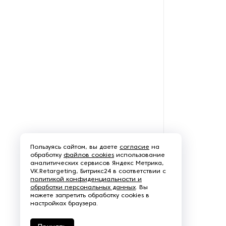
Рефрижераторные
контейнеры
Системы оснежения
Стабилизаторы напряжения
Теплогенераторы
Термостаты
Ультразвуковые ванны
Пользуясь сайтом, вы даете
согласие
на
обработку
файлов cookies
использование
аналитических сервисов Яндекс Метрика,
Фильтры расплава
VK.Retargeting, Битрикс24 в соответствии с
политикой конфиденциальности и
обработки персональных данных
. Вы
Чиллеры
можете запретить обработку cookies в
настройках браузера.
Шкафы управления