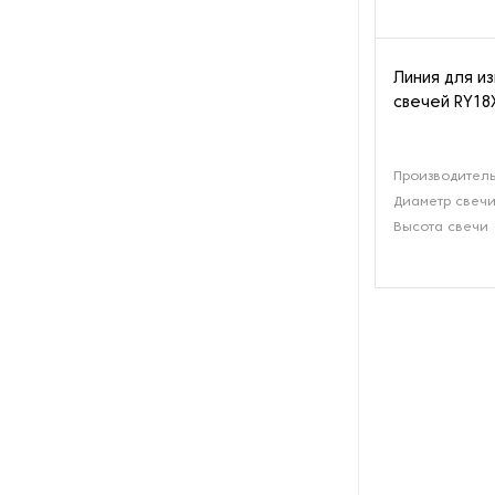
Пароочистители
Пищевые и технологические
Линия для и
смесители
свечей RY18
Пластинчатые
теплообменники
Производитель
Диаметр свечи
Порошковые питатели
Высота свечи 
Промышленные
отопительные котлы
Промышленные пылесосы
Растариватели
Резервуары для хранения
газа