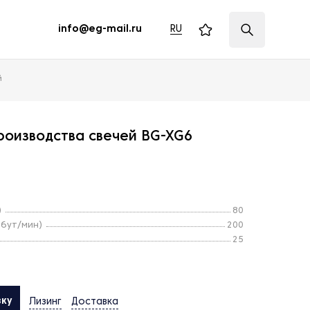
RU
info@eg-mail.ru
й
роизводства свечей BG-XG6
)
80
(бут/мин)
200
25
вку
Лизинг
Доставка