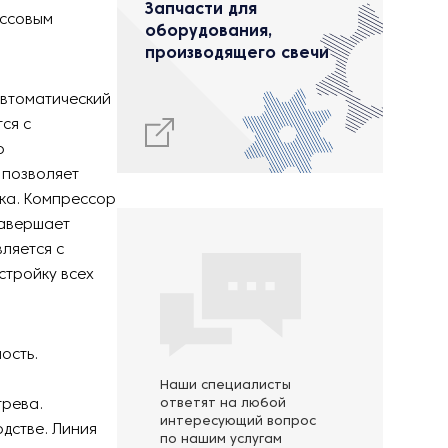
Запчасти для
ассовым
оборудования,
производящего свечи
автоматический
ся с
о
 позволяет
ка. Компрессор
завершает
вляется с
тройку всех
ость.
Наши специалисты
грева.
ответят на любой
интересующий вопрос
дстве. Линия
по нашим услугам