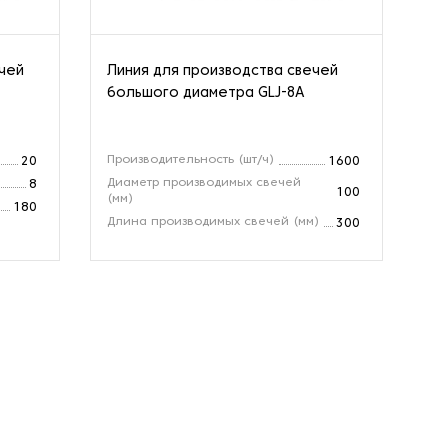
ечей
Линия для производства свечей
Ли
большого диаметра GLJ-8A
св
Производительность (шт/ч)
Пр
20
1600
Диаметр производимых свечей
Дл
8
100
(мм)
Ве
180
Длина производимых свечей (мм)
300