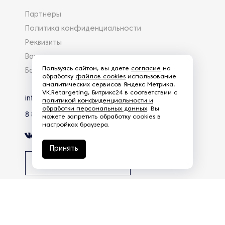
Партнеры
Политика конфиденциальности
Реквизиты
Вакансии
Пользуясь сайтом, вы даете
согласие
на
База знаний
обработку
файлов cookies
использование
аналитических сервисов Яндекс Метрика,
VK.Retargeting, Битрикс24 в соответствии с
info@eg-mail.ru
политикой конфиденциальности и
обработки персональных данных
. Вы
8 800 600 59 18
можете запретить обработку cookies в
настройках браузера.
Принять
Скачать презентацию