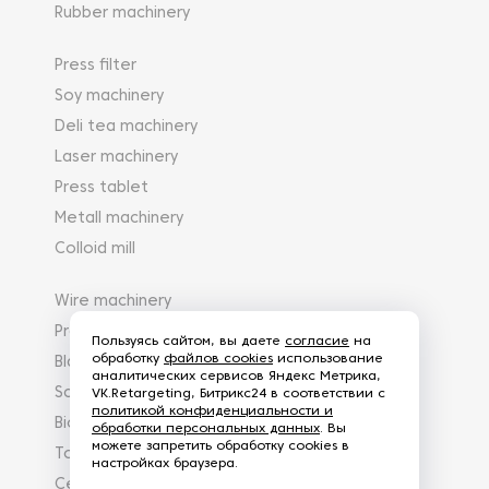
Rubber machinery
Press filter
Soy machinery
Deli tea machinery
Laser machinery
Press tablet
Metall machinery
Colloid mill
Wire machinery
Protection chain
Пользуясь сайтом, вы даете
согласие
на
обработку
файлов cookies
использование
Blasting machine
аналитических сервисов Яндекс Метрика,
Scrap-machinery
VK.Retargeting, Битрикс24 в соответствии с
политикой конфиденциальности и
Biowelle
обработки персональных данных
. Вы
можете запретить обработку cookies в
Torreficator
настройках браузера.
Centrifuger