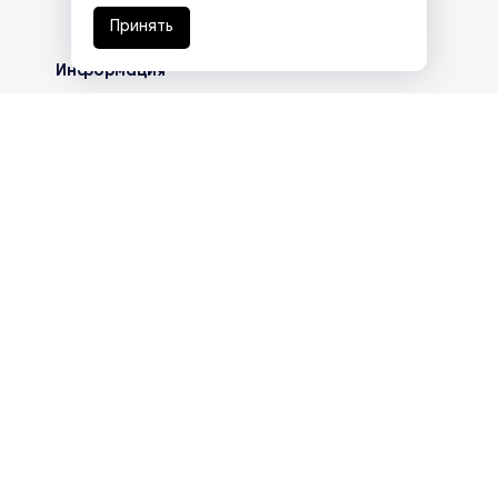
Принять
Информация
Партнеры
Политика конфиденциальности
Реквизиты
Вакансии
База знаний
info@eg-mail.ru
8 800 600 59 18
Скачать презентацию