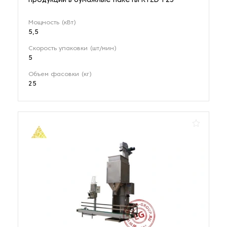
продукции в бумажные пакеты KYZD-F25
Мощность (кВт)
5,5
Скорость упаковки (шт/мин)
5
Объем фасовки (кг)
25