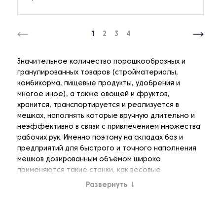
1
2
3
4
Значительное количество порошкообразных и
гранулированных товаров (стройматериалы,
комбикорма, пищевые продукты, удобрения и
многое иное), а также овощей и фруктов,
хранится, транспортируется и реализуется в
мешках, наполнять которые вручную длительно и
неэффективно в связи с привлечением множества
рабочих рук. Именно поэтому на складах баз и
предприятий для быстрого и точного наполнения
мешков дозированным объёмом широко
применяются такие станки, как весовые
мешконаполнители, которые представляют собой
Развернуть
↓
различные по габаритам стационарные
автоматизированные изделия вертикального типа
цикличного действия.