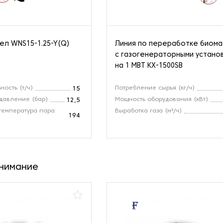
ел WNS15-1.25-Y(Q)
Линия по переработке биом
с газогенераторными устано
на 1 МВТ KX-1500SB
ность (т/ч)
Потребление сырья (кг/ч)
15
давление (бар)
Мощность оборудования (кВт)
12,5
температура пара
Выработка газа (м³/ч)
194
внимание