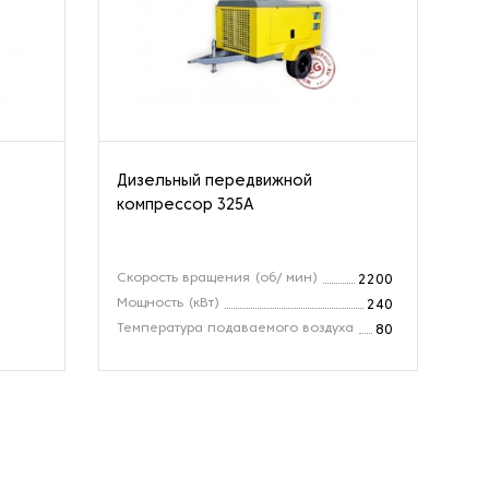
Дизельный передвижной
Ст
компрессор 325A
од
ко
Скорость вращения (об/ мин)
2200
Мощность (кВт)
240
Температура подаваемого воздуха
80