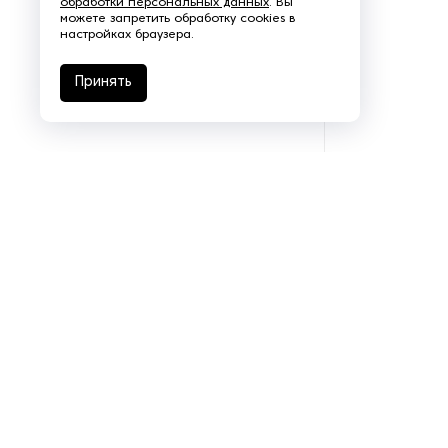
обработки персональных данных
. Вы
можете запретить обработку cookies в
Щеточно-шлифовальные
настройках браузера.
станки
Принять
Электродвигатели
Подразделения