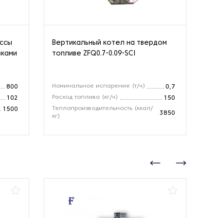
ассы
Вертикальный котел на твердом
Па
вками
топливе ZFQ0.7-0.09-SCI
Номинальное испарение (т/ч)
Но
800
0,7
Расход топлива (кг/ч)
Зо
102
150
Теплопроизводительность (ккал/
Те
1500
3850
кг)