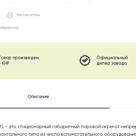
Распечатать
избранное
Товар произведен
Официальный
в КНР
дилер завода
Описание
ZL – это стационарный габаритный паровой агрегат непр
зонтального типа из числа вспомогательного оборудовани