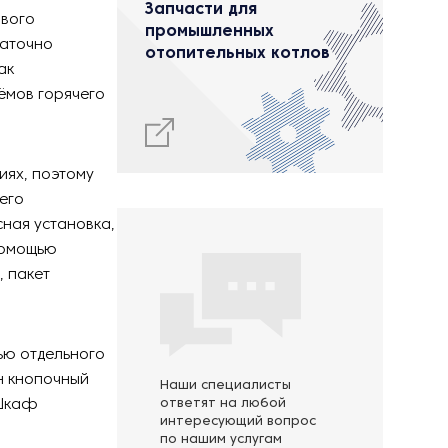
Запчасти для
ового
промышленных
таточно
отопительных котлов
ак
ёмов горячего
иях, поэтому
его
ная установка,
помощью
, пакет
ью отдельного
н кнопочный
Наши специалисты
 Шкаф
ответят на любой
интересующий вопрос
по нашим услугам