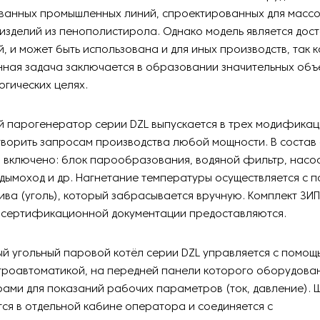
ванных промышленных линий, спроектированных для масс
изделий из пенополистирола. Однако модель является дос
, и может быть использована и для иных производств, так к
ная задача заключается в образовании значительных объ
огических целях.
 парогенератор серии DZL выпускается в трех модификац
ворить запросам производства любой мощности. В состав 
 включено: блок парообразования, водяной фильтр, насос
 дымоход и др. Нагнетание температуры осуществляется с 
ива (уголь), который забрасывается вручную. Комплект ЗИП
и сертификационной документации предоставляются.
й угольный паровой котёл серии DZL управляется с помощ
троавтоматикой, на передней панели которого оборудова
рами для показаний рабочих параметров (ток, давление).
ся в отдельной кабине оператора и соединяется с