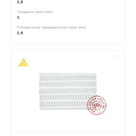
0,8
Толщина нити (мм)
5
Поперечная прошивочная нить (мм)
0,8