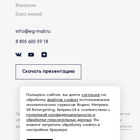
Вакансии
База знаний
info@eg-mail.ru
8 800 600 59 18
Скачать презентацию
Пользуясь сайтом, вы даете
согласие
на
обработку
файлов cookies
использование
аналитических сервисов Яндекс Метрика,
VK.Retargeting, Битрикс24 в соответствии с
Продолжая использовать наш сайт, вы даете согласие на
политикой конфиденциальности и
обработки персональных данных
. Вы
обработку файлов Cookies и других пользовательских
можете запретить обработку cookies в
данных, в соответствии с
Политикой конфиденциальности
.
настройках браузера.