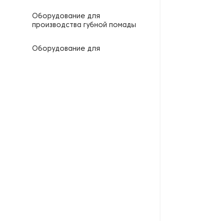
Оборудование для
производства губной помады
Оборудование для
производства капсул для
стирки и посудомоечных
машин
Оборудование для
производства
незамерзающей жидкости
Оборудование для
производства пластин для
стирки
Оборудование для
производства
посудомоечных таблеток