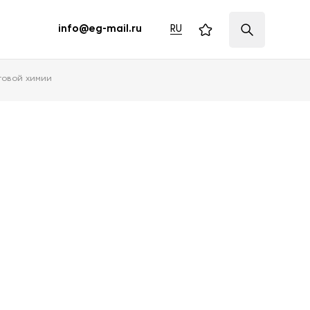
RU
info@eg-mail.ru
товой химии