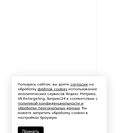
Оборудование для
производства стирального
порошка
Оборудование для
производства таблеток для
стирки
Оборудование для
производства эфирных
масел
Оборудование для сушки
косметологической
Пользуясь сайтом, вы даете
согласие
на
продукции
обработку
файлов cookies
использование
аналитических сервисов Яндекс Метрика,
VK.Retargeting, Битрикс24 в соответствии с
Оборудование для
политикой конфиденциальности и
фильтрации парфюмерно-
обработки персональных данных
. Вы
косметологической
можете запретить обработку cookies в
продукции
настройках браузера.
Принять