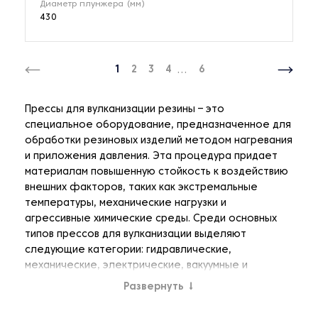
Диаметр плунжера (мм)
430
1
2
3
4
...
6
Прессы для вулканизации резины – это
специальное оборудование, предназначенное для
обработки резиновых изделий методом нагревания
и приложения давления. Эта процедура придает
материалам повышенную стойкость к воздействию
внешних факторов, таких как экстремальные
температуры, механические нагрузки и
агрессивные химические среды. Среди основных
типов прессов для вулканизации выделяют
следующие категории: гидравлические,
механические, электрические, вакуумные и
ротационные прессы. Каждый из этих типов
Развернуть
↓
обладает своими особенностями и применяется в
зависимости от специфики производственного