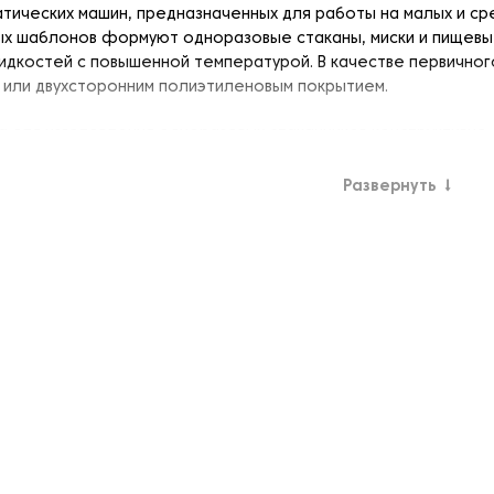
тических машин, предназначенных для работы на малых и сре
х шаблонов формуют одноразовые стаканы, миски и пищевы
идкостей с повышенной температурой. В качестве первичног
- или двухсторонним полиэтиленовым покрытием.
а для изготовления одноразовых стаканчиков конструктивно
станина;
Развернуть
↓
электродвигатель;
орная установка, которая, как правило, поставляется в доп
подачи заготовок;
ческий захват;
тёр подачи;
уковая сварочная головка для термической формовки боково
ающая катушка подачи материала для формирования дна ста
ьный вырубной пресс для подготовки дна стаканчиков;
ные карусельные барабаны (крепление дна, герметизация, ф
 обойма для готовой продукции.
по производству бумажных стаканчиков является высокоточн
стемам автоматизированного управления. Точность позицио