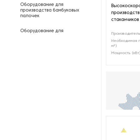
Оборудование для
Высокоскоро
производства бамбуковых
производств
палочек
стаканчиков
Оборудование для
Производитель
производства капсул для
Необходимая п
кофе
м²)
Мощность (кВт
Оборудование для
производства крышек для
одноразовых стаканчиков
Оборудование для
производства одноразовых
трубочек
Оборудование для
производства подложек из
бумаги
Оборудование для укладки