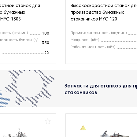
стной станок для
Высокоскоростной станок дл
а бумажных
производства бумажных
 MYC-180S
стаканчиков MYC-120
ность (шт/мин)
Производительность (шт/мин)
180
лотность бумаги (г/
Мощность (кВт)
350
Рабочая мощность (кВт)
)
35
Запчасти для станков для 
стаканчиков