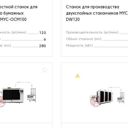
стной станок для
Станок для производства
а бумажных
двухслойных стаканчиков MYC
в MYC-OCM100
DW120
ность (шт/мин)
Производительность (шт/мин)
120
)
Объем стакана (мл)
6
в (мл)
Мощность (кВт)
280