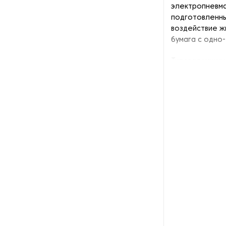
электропневма
подготовленны
воздействие ж
бумага с одно
Типовая машин
опорная 
главный 
компресс
магазин 
пневмати
транспор
ультразв
разматыв
вертикал
позицион
приёмная
Оборудование 
внедренным си