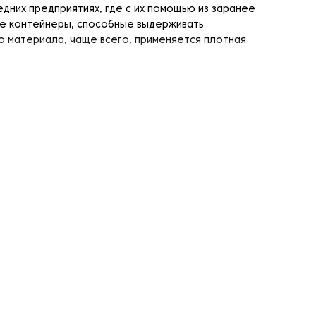
дних предприятиях, где с их помощью из заранее
е контейнеры, способные выдерживать
о материала, чаще всего, применяется плотная
 состоит из следующих основных элементов:
олнительной комплектации;
го шва;
канчиков;
ормирование краёв стакана);
ым, что во многом достигается благодаря
нирования производится под контролем