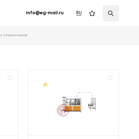
RU
info@eg-mail.ru
х стаканчиков