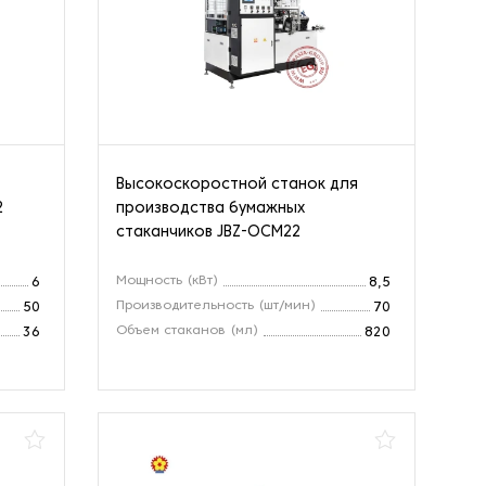
Высокоскоростной станок для
2
производства бумажных
стаканчиков JBZ-OCM22
Мощность (кВт)
6
8,5
Производительность (шт/мин)
50
70
Объем стаканов (мл)
36
820