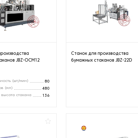
производства
Станок для производства
аканов JBZ-OCM12
бумажных стаканов JBZ-22D
ность (шт/мин)
80
ов (мл)
480
 высота стакана
136