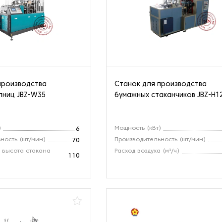
производства
Станок для производства
пниц JBZ-W35
бумажных стаканчиков JBZ-H1
)
Мощность (кВт)
6
ность (шт/мин)
Производительность (шт/мин)
70
 высота стакана
Расход воздуха (м³/ч)
110