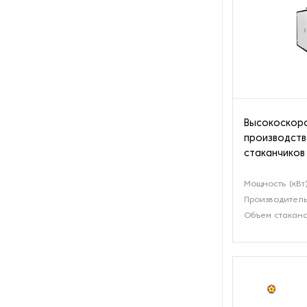
Термоформовочные машины
Этикетировочные машины
Высокоскоро
производств
стаканчиков
Мощность (кВт
Производитель
Объем стакано