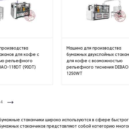
производства
Машина для производства
аканов для кофе с
бумажных двухслойных стака
ью рельефного
для кофе с возможностью
BAO-118DT (90DT)
рельефного тиснения DEBAO
1250WT
4
умажные стаканчики широко используются в сфере быстрого
бумажных стаканчиков представляют собой категорию много