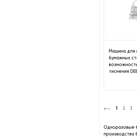
Машина для 
бумажных ст
возможност
тиснения DE
1
2
3
Одноразовые б
производства 