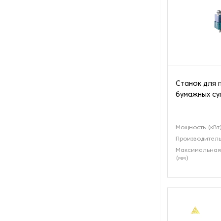
готовых стаканчиков
Плоскощелевые экструдеры
Станки для производства
бумажных кондитерских
форм
Станок для 
Станки для производства
бумажных су
бумажных коробок под
готовые обеды
Мощность (кВт
Станки для производства
Производитель
бумажных стаканчиков
Максимальная
(мм)
Станки для производства
бумажных тарелок
Станки для производства
пластиковых стаканчиков