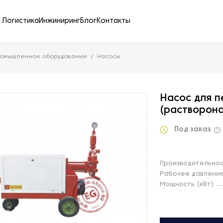
Логистика
Инжиниринг
Блог
Контакты
ромышленное оборудование
Насосы
Насос для п
(растворона
Под заказ
Производительност
Рабочее давление
Мощность (кВт)