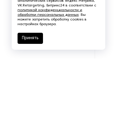
аналитических сервисов Яндекс Метрика,
VK.Retargeting, Битрикс24 в соответствии с
Пароочистители
политикой конфиденциальности и
обработки персональных данных
. Вы
можете запретить обработку cookies в
Пищевые и технологические
настройках браузера.
смесители
Принять
Пластинчатые
теплообменники
Порошковые питатели
Промышленные
отопительные котлы
Промышленные пылесосы
Растариватели
Резервуары для хранения
газа