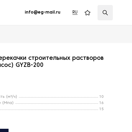
RU
info@eg-mail.ru
ерекачки строительных растворов
сос) GYZB-200
ь (м³/ч)
10
 (Мпа)
16
15