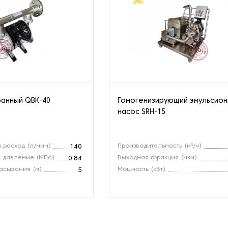
анный QBK-40
Гомогенизирующий эмульсио
насос SRH-15
 расход (л/мин)
Производительность (м³/ч)
140
 давление (МПа)
Выходная фракция (мкм)
0.84
асывания (м)
Мощность (кВт)
5