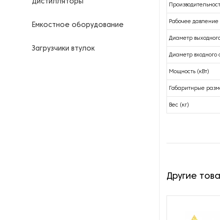
Дистилляторы
Производительность
Рабочее давление
Емкостное оборудование
Диаметр выходного
Загрузчики втулок
Диаметр входного 
Калориферы
Мощность (кВт)
Габаритнрые разм
Компрессоры для
нефтегазовой
Вес (кг)
промышленности
Контрольно-измерительные
приборы
Нагреватели для бочек и
Другие тов
контейнеров
Насосы