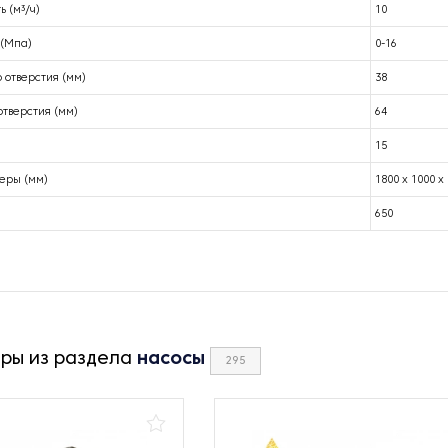
 (м³/ч)
10
 (Мпа)
0-16
 отверстия (мм)
38
отверстия (мм)
64
15
еры (мм)
1800 х 1000 х
650
ары из раздела
насосы
295