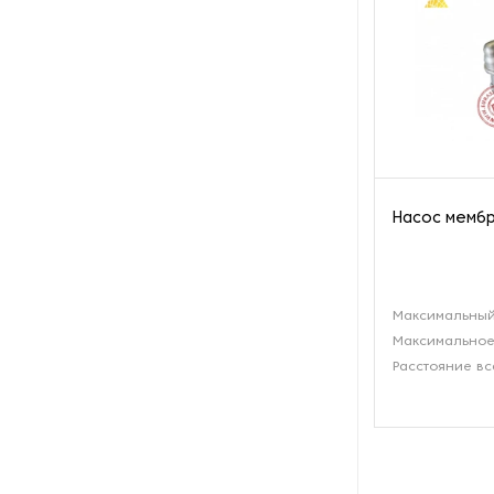
Оборудование для
восстановления щеток
Оборудование для намотки
веревки
Оборудование для намотки
лески
Насос мембр
Оборудование для
обслуживания конвейеров
Оборудование для
Максимальный
перемотки рулонных
Максимальное
материалов
Расстояние вс
Оборудование для
перфорации конвейерной
ленты
Оборудование для