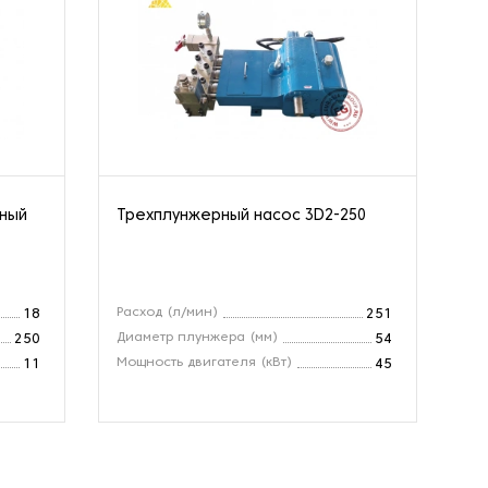
нный
Трехплунжерный насос 3D2-250
Ва
10
Расход (л/мин)
Вх
18
251
Диаметр плунжера (мм)
Ра
250
54
Мощность двигателя (кВт)
Об
11
45