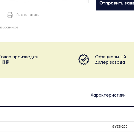
Отправить зая
Распечатать
избранное
Товар произведен
Официальный
в КНР
дилер завода
Характеристики
GYZB-200