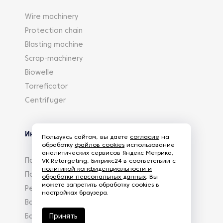
Wire machinery
Protection chain
Blasting machine
Scrap-machinery
Biowelle
Torreficator
Centrifuger
Информация
Пользуясь сайтом, вы даете
согласие
на
обработку
файлов cookies
использование
аналитических сервисов Яндекс Метрика,
Партнеры
VK.Retargeting, Битрикс24 в соответствии с
политикой конфиденциальности и
Политика конфиденциальности
обработки персональных данных
. Вы
можете запретить обработку cookies в
Реквизиты
настройках браузера.
Вакансии
База знаний
Принять