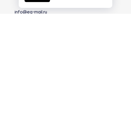
info@eg-mail.ru
8 800 600 59 18
Скачать презентацию
Продолжая использовать наш сайт, вы даете согласие на
обработку файлов Cookies и других пользовательских
данных, в соответствии с
Политикой конфиденциальности
.
Разработка сайта —
студия Z-Labs
© 2026 – Eurasia Group. Все права защищены