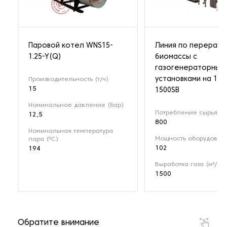
Паровой котел WNS15-
Линия по перерабо
1.25-Y(Q)
биомассы с
газогенераторным
установками на 1 М
Производительность (т/ч)
15
1500SB
Номинальное давление (бар)
Потребление сырья (кг
12,5
800
Номинальная температура
Мощность оборудовани
пара (ºС)
102
194
Выработка газа (м³/ч)
1500
Обратите внимание