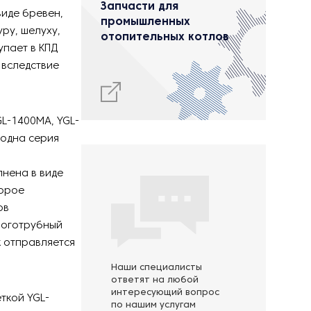
Запчасти для
виде бревен,
промышленных
ру, шелуху,
отопительных котлов
упает в КПД
 вследствие
L-1400MA, YGL-
 одна серия
лнена в виде
торое
ов
ноготрубный
к отправляется
Наши специалисты
ответят на любой
интересующий вопрос
ткой YGL-
по нашим услугам