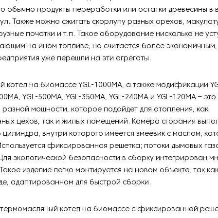
то обычно продукты переработки или остатки древесины в 
ул. Также можно сжигать скорлупу разных орехов, макулату
урузные початки и т.п. Такое оборудование нисколько не уст
ающим на ином топливе, но считается более экономичным,
редприятия уже перешли на эти агрегаты.
й котел на биомассе YGL-1000MA, а также модификации YG
00MA, YGL-500MA, YGL-350MA, YGL-240MA и YGL-120MA – это
разной мощности, которое подойдет для отопления, как
ных цехов, так и жилых помещений. Камера сгорания выпо
 цилиндра, внутри которого имеется змеевик с маслом, ко
Используется фиксированная решетка; потоки дымовых газ
Для экологической безопасности в сборку интегрирован м
Такое изделие легко монтируется на новом объекте, так ка
иде, адаптированном для быстрой сборки.
 термомасляный котел на биомассе с фиксированной реше