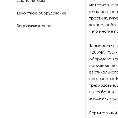
Дистилляторы
материал, и э
щепы или гран
Емкостное оборудование
тростник, кук
котлам, работ
Загрузчики втулок
чего многие п
Калориферы
Термомасляны
Компрессоры для
1200MA, YGL-7
нефтегазовой
оборудования 
промышленности
производствен
вертикального
Контрольно-измерительные
приборы
нагревается. 
трехходовые. 
Нагреватели для бочек и
пылесборник. 
контейнеров
заказчику в в
Насосы
Вертикальный