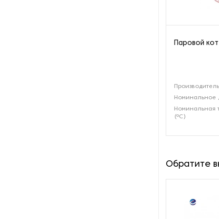
производства азота
Оборудование для
производства свечей
Паровой кот
Оборудование для
производства фурнитуры
Производитель
Оборудование для растяжки
Номинальное 
рыболовной сети
Номинальная 
(ºС)
Оборудование производства
восковых карандашей
Осушители и увлажнители
Обратите 
Охлаждающие конвейеры
Парогенераторы