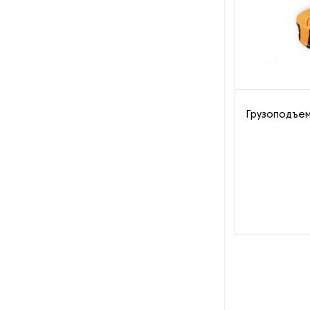
Пароочистители
Пищевые и технологические
смесители
Пластинчатые
теплообменники
Грузоподъе
Порошковые питатели
Промышленные
отопительные котлы
Промышленные пылесосы
Растариватели
Резервуары для хранения
газа