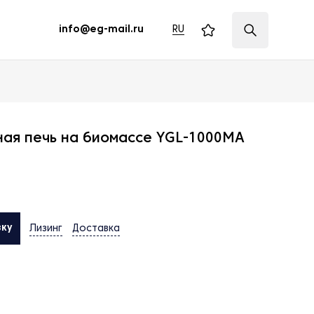
RU
info@eg-mail.ru
ая печь на биомассе YGL-1000MA
вку
Лизинг
Доставка