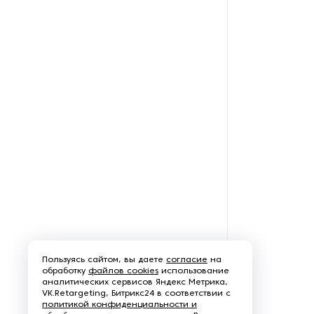
Рефрижераторные
контейнеры
Системы оснежения
Стабилизаторы напряжения
Теплогенераторы
Термостаты
Ультразвуковые ванны
Фильтры расплава
Пользуясь сайтом, вы даете
согласие
на
Чиллеры
обработку
файлов cookies
использование
аналитических сервисов Яндекс Метрика,
VK.Retargeting, Битрикс24 в соответствии с
Шкафы управления
политикой конфиденциальности и