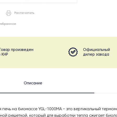
Распечатать
избранное
Товар произведен
Официальный
в КНР
дилер завода
Описание
 печь на биомассе YGL-1000MA – это вертикальный термом
ой решеткой, который для выработки тепла сжигает биол