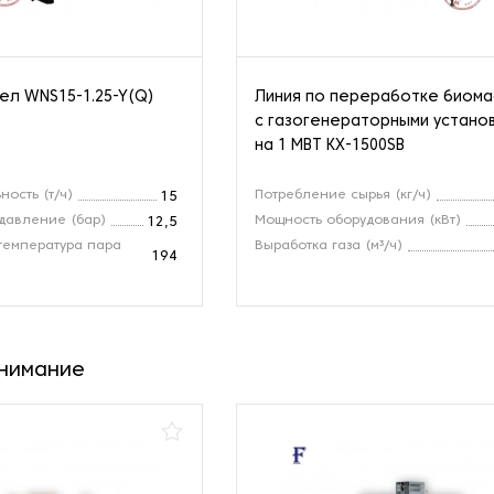
ел WNS15-1.25-Y(Q)
Линия по переработке биом
с газогенераторными устано
на 1 МВТ KX-1500SB
ность (т/ч)
Потребление сырья (кг/ч)
15
давление (бар)
Мощность оборудования (кВт)
12,5
температура пара
Выработка газа (м³/ч)
194
внимание