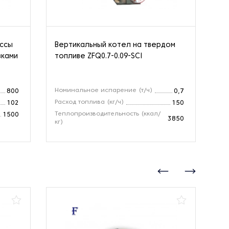
ассы
Вертикальный котел на твердом
Па
вками
топливе ZFQ0.7-0.09-SCI
Номинальное испарение (т/ч)
Но
800
0,7
Расход топлива (кг/ч)
Зо
102
150
Теплопроизводительность (ккал/
Те
1500
3850
кг)