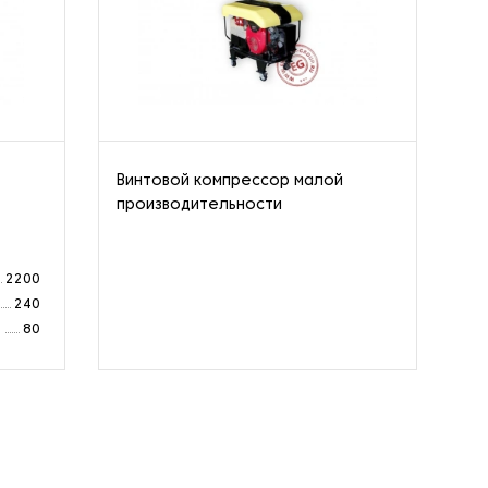
Винтовой компрессор малой
Ст
производительности
од
ко
2200
240
а
80