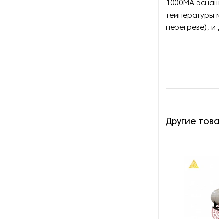
1000MA оснаща
Оборудование для
восстановления щеток
температуры м
перегреве), и 
Оборудование для намотки
веревки
Оборудование для намотки
лески
Оборудование для
обслуживания конвейеров
Другие тов
Оборудование для
перемотки рулонных
материалов
Оборудование для
перфорации конвейерной
ленты
Оборудование для