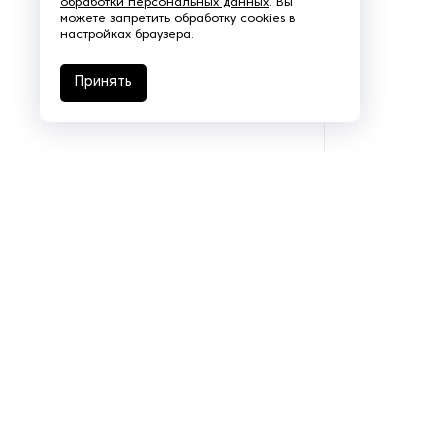
обработки персональных данных
. Вы
можете запретить обработку cookies в
Щеточно-шлифовальные
настройках браузера.
станки
Принять
Электродвигатели
Подразделения