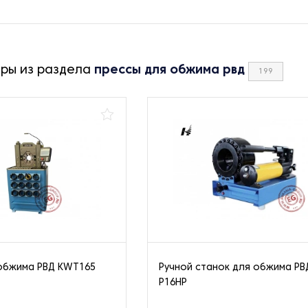
ары из раздела
прессы для обжима рвд
199
обжима РВД KWT165
Ручной станок для обжима РВ
P16HP