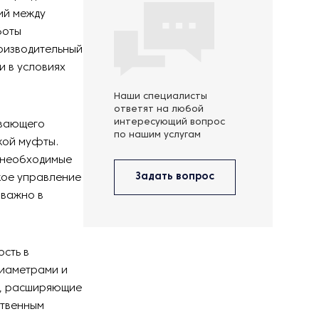
ий между
боты
роизводительный
и в условиях
Наши специалисты
ответят на любой
интересующий вопрос
ивающего
по нашим услугам
кой муфты.
т необходимые
Задать вопрос
кое управление
 важно в
ость в
диаметрами и
ы, расширяющие
ственным