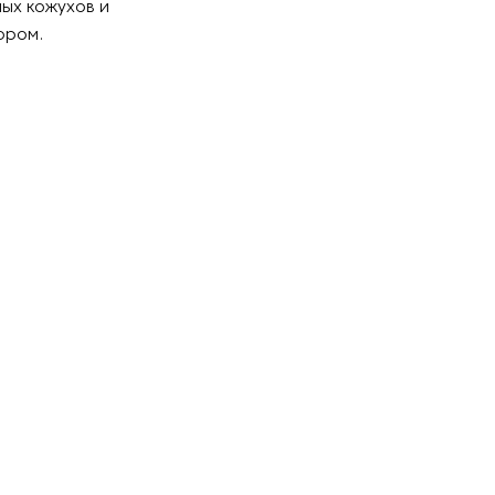
ых кожухов и
ором.
о