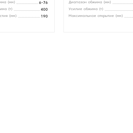
има (мм)
Диапазон обжима (мм)
6-76
ма (т)
Усилие обжима (т)
400
стия (мм)
Максимальное открытие (мм)
190