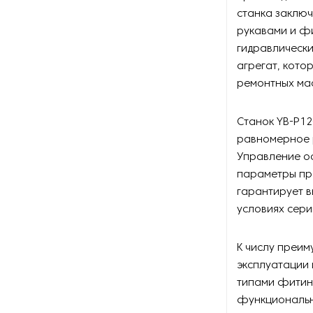
станка заклю
рукавами и ф
гидравлически
агрегат, кото
ремонтных мас
Станок YB-P12
равномерное 
Управление ос
параметры про
гарантирует в
условиях сери
К числу преим
эксплуатации 
типами фитин
функциональн