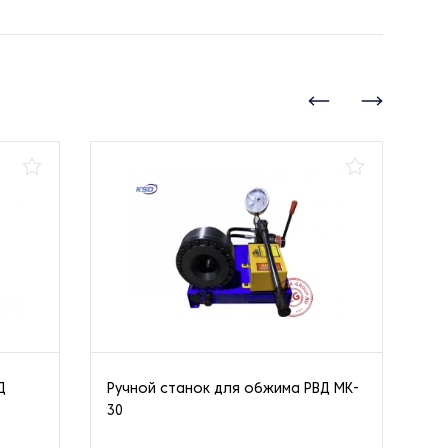
Д
Ручной станок для обжима РВД MK-
Ст
30