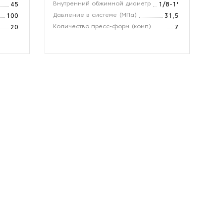
Внутренний обжимной диаметр
Ра
45
1/8-1'
Давление в системе (МПа)
Ма
100
31,5
Количество пресс-форм (комп)
Ди
20
7