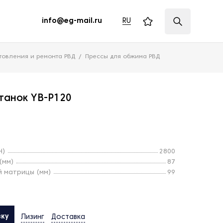
RU
info@eg-mail.ru
товления и ремонта РВД
Прессы для обжима РВД
танок YB-P120
Н)
2800
(мм)
87
 матрицы (мм)
99
вку
Лизинг
Доставка