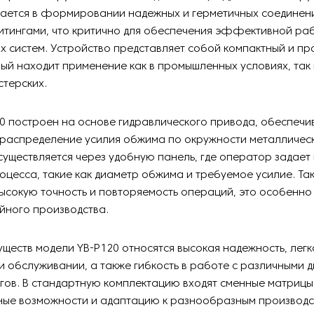
чается в формировании надежных и герметичных соединен
итингами, что критично для обеспечения эффективной ра
х систем. Устройство представляет собой компактный и п
рый находит применение как в промышленных условиях, так 
терских.
0 построен на основе гидравлического привода, обеспеч
распределение усилия обжима по окружности металличес
уществляется через удобную панель, где оператор задае
цесса, такие как диаметр обжима и требуемое усилие. Та
ысокую точность и повторяемость операций, это особенно
йного производства.
уществ модели YB-P120 относятся высокая надежность, легк
и обслуживании, а также гибкость в работе с различными 
гов. В стандартную комплектацию входят сменные матриц
ые возможности и адаптацию к разнообразным производ