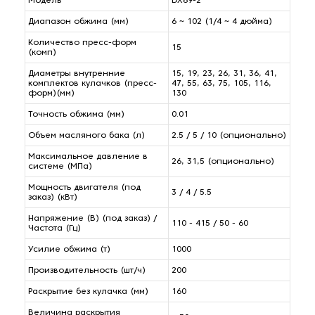
Модель
DX69-2
Диапазон обжима (мм)
6 ~ 102 (1/4 ~ 4 дюйма)
Количество пресс-форм
15
(комп)
Диаметры внутренние
15, 19, 23, 26, 31, 36, 41,
комплектов кулачков (пресс-
47, 55, 63, 75, 105, 116,
форм)(мм)
130
Точность обжима (мм)
0.01
Объем масляного бака (л)
2.5 / 5 / 10 (опционально)
Максимальное давление в
26, 31,5 (опционально)
системе (МПа)
Мощность двигателя (под
3 / 4 / 5.5
заказ) (кВт)
Напряжение (В) (под заказ) /
110 - 415 / 50 - 60
Частота (Гц)
Усилие обжима (т)
1000
Производительность (шт/ч)
200
Раскрытие без кулачка (мм)
160
Величина раскрытия