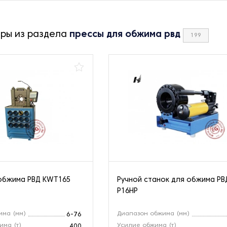
ары из раздела
прессы для обжима рвд
199
обжима РВД KWT165
Ручной станок для обжима РВ
P16HP
има (мм)
Диапазон обжима (мм)
6-76
ма (т)
Усилие обжима (т)
400