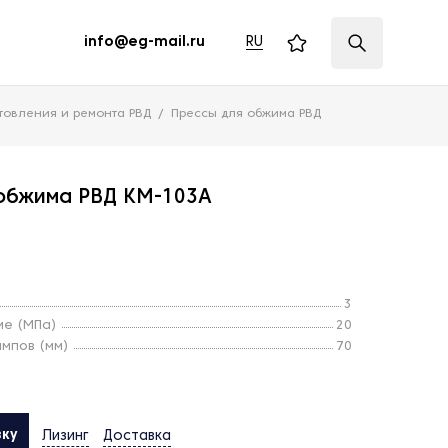
RU
info@eg-mail.ru
товления и ремонта РВД
Прессы для обжима РВД
 обжима РВД KM-103A
3
ме (МПа)
20
мпов (мм)
70
вку
Лизинг
Доставка