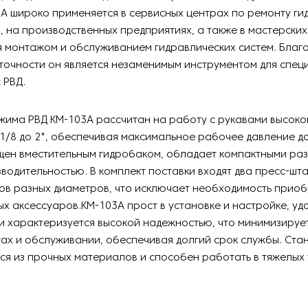
A широко применяется в сервисных центрах по ремонту ги
 на производственных предприятиях, а также в мастерских
 монтажом и обслуживанием гидравлических систем. Благ
точности он является незаменимым инструментом для спец
 РВД.
жима РВД KM-103A рассчитан на работу с рукавами высоко
1/8 до 2", обеспечивая максимальное рабочее давление до
щен вместительным гидробаком, обладает компактными ра
водительностью. В комплект поставки входят два пресс-шт
ов разных диаметров, что исключает необходимость прио
х аксессуаров.KM-103A прост в установке и настройке, уд
и характеризуется высокой надежностью, что минимизируе
ах и обслуживании, обеспечивая долгий срок службы. Ста
ся из прочных материалов и способен работать в тяжелых 