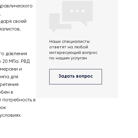
дравлического
,
одаря своей
иалистов,
Наши специалисты
ответят на любой
интересующий вопрос
го давления
по нашим услугам
 20 МПа. РВД
змерами и
Задать вопрос
ампа для
бретения
обен в
т потребность в
нок
условиях.