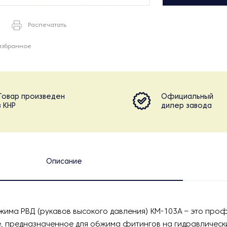
Распечатать
избранное
Товар произведен
Официальный
в КНР
дилер завода
Описание
жима РВД (рукавов высокого давления) KM-103A – это пр
, предназначенное для обжима фитингов на гидравлическ