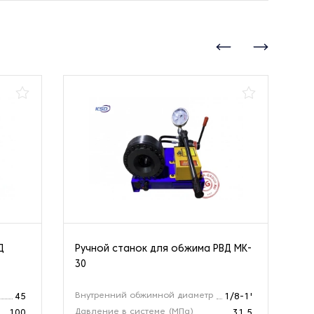
Д
Ручной станок для обжима РВД MK-
Ст
30
Внутренний обжимной диаметр
Ра
45
1/8-1'
Давление в системе (МПа)
Ма
100
31,5