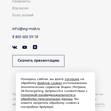
Реквизиты
Вакансии
База знаний
info@eg-mail.ru
8 800 600 59 18
Скачать презентацию
Пользуясь сайтом, вы даете
согласие
на
обработку
файлов cookies
использование
аналитических сервисов Яндекс Метрика,
VK.Retargeting, Битрикс24 в соответствии с
Продолжая использовать наш сайт, вы даете согласие на
политикой конфиденциальности и
обработки персональных данных
. Вы
обработку файлов Cookies и других пользовательских
можете запретить обработку cookies в
данных, в соответствии с
Политикой конфиденциальности
.
настройках браузера.