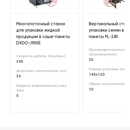
Многопоточный станок
Вертикальный стан
для упаковки жидкой
упаковки семян в с
продукции в саше-пакеты
пакеты PL-240
DXDO-J900E
Производительность
(упаковок/мин)
Скорость работы (пак/мин)
30
240
Размер упаковки (мм)
Диапазон наполнения (мл)
145x120
35
Объем наполнения (г/
Ширина вертикального шва
10
(мм)
5