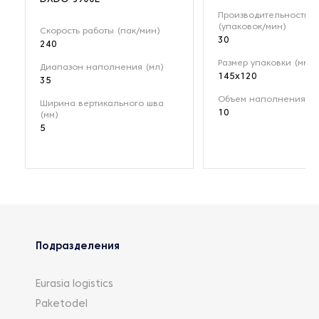
Производительность
(упаковок/мин)
Скорость работы (пак/мин)
30
240
Размер упаковки (мм)
Диапазон наполнения (мл)
145x120
35
Объем наполнения (г/
Ширина вертикального шва
10
(мм)
5
Подразделения
Eurasia logistics
Paketodel