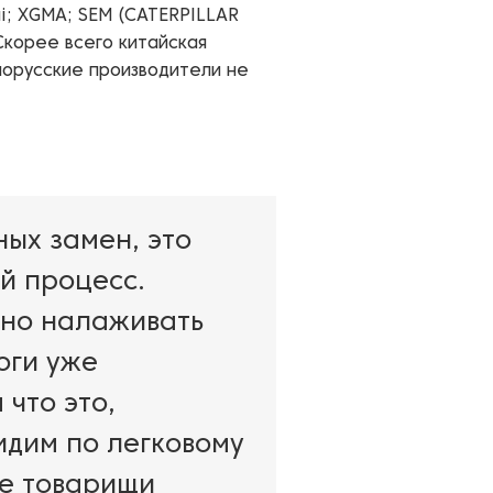
i; XGMA; SEM (CATERPILLAR
 Скорее всего китайская
лорусские производители не
ных замен, это
й процесс.
нно налаживать
оги уже
 что это,
идим по легковому
ие товарищи