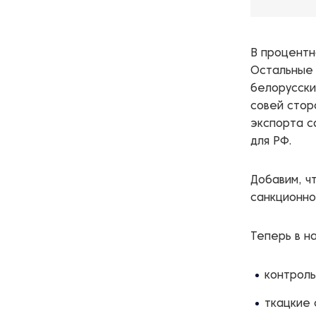
В процентн
Остальные 
белорусски
совей стор
экспорта с
для РФ.
Добавим, ч
санкционно
Теперь в н
контрол
ткацкие 