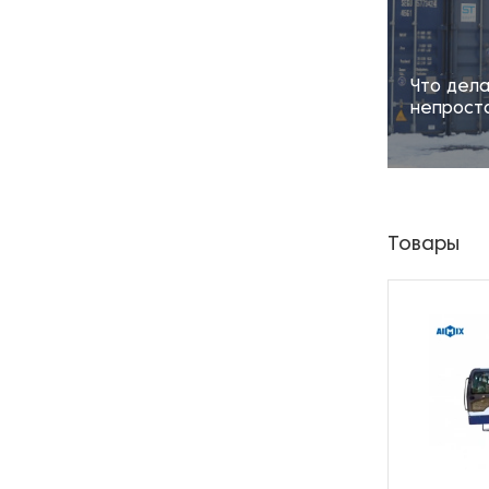
Что дела
непрост
Товары