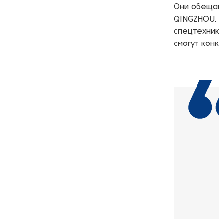
Они обещаю
QINGZHOU, 
спецтехник
смогут кон