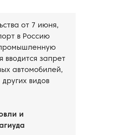
ства от 7 июня,
порт в Россию
 промышленную
ня вводится запрет
вых автомобилей,
 других видов
овли и
агиуда