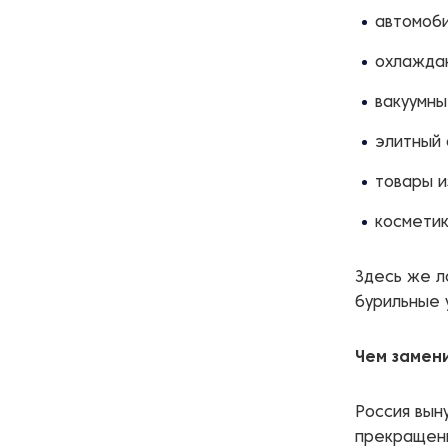
автомоби
охлажда
вакуумны
элитный 
товары и
косметик
Здесь же л
бурильные 
Чем замен
Россия вын
прекращени