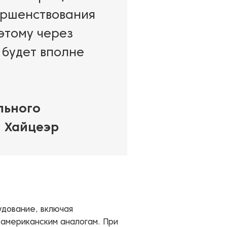
ершенствования
этому через
 будет вполне
льного
н Хайцеэр
удование, включая
 американским аналогам. При