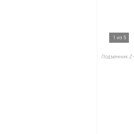
наполнителя
Оборудование для
производства воздушной
упаковки
1
из
5
Оборудование для
производства пенной
защитной упаковки
Подъемник Z
Оборудование для резки
подарочной ленты на
полосы
Оборудование для розлива
жидкостей
Оборудование для упаковки
SMD-компонентов
Оборудование для упаковки в