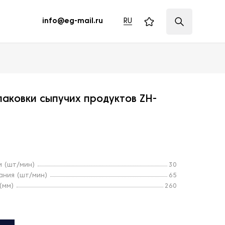
RU
info@eg-mail.ru
паковки сыпучих продуктов ZH-
и (шт/мин)
30
ания (шт/мин)
65
(мм)
260