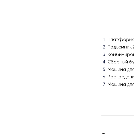
малые пакетики
Оборудование для упаковки в
пакет флоу-пак
Оборудование для упаковки в
Платформ
пакет-подушку
Подъемник 
Комбиниров
Оборудование для упаковки в
пакеты дой-пак
Сборный б
Машина для
Оборудование для упаковки в
Распредели
тетрапак
Машина для
Оборудование для упаковки
цветов
Оборудование для упаковки
шипучих таблеток
Оборудование для фасовки в