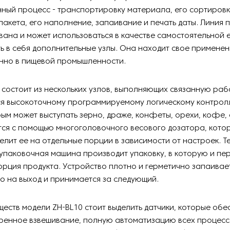
ный процесс - транспортировку материала, его сортировк
пакета, его наполнение, запаивание и печать даты. Линия
ана и может использоваться в качестве самостоятельной 
ь в себя дополнительные узлы. Она находит свое примене
нно в пищевой промышленности.
 состоит из нескольких узлов, выполняющих связанную раб
я высокоточному программируемому логическому контрол
рым может выступать зерно, драже, конфеты, орехи, кофе,
тся с помощью многоголовочного весового дозатора, кото
елит ее на отдельные порции в зависимости от настроек. 
упаковочная машина производит упаковку, в которую и пе
рция продукта. Устройство плотно и герметично запаивает
го на выход и принимается за следующий.
еств модели ZH-BL10 стоит выделить датчики, которые об
ренное взвешивание, полную автоматизацию всех процессо