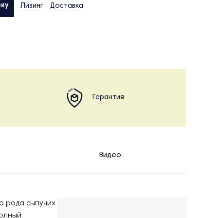
вку
Лизинг
Доставка
Гарантия
Видео
го рода сыпучих
полный