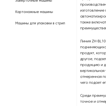
Заверточные машины
производствен
изготовление 
Картонажные машины
автоматизиров
также включат
Машины для упаковки в стрип
пакеты
преимуществе
Металлодетекторы
Линия ZH-BL10
подчиняющихс
Оборудование для запайки и
продукт, кото
сшивания мешков
другое, подае
продукцию и д
Оборудование для запайки
пакетов
вертикальная 
отмеренная по
Оборудование для
чего подает е
консервирования
Среди преимущ
Оборудование для мерной
перемотки подарочной
точное и отме
ленты