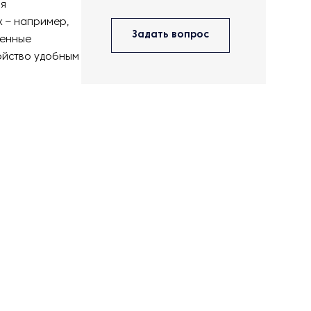
ия
х – например,
Задать вопрос
оенные
ойство удобным