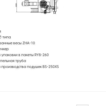
а
Z-типа
анные весы ZHA-10
ункер
 упаковки в пакеты RY8-260
тельная труба
 производства подушек BS-250XS