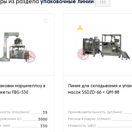
ары из раздела
упаковочные линии
153
паковки маршмеллоу в
Линия для складывания и упак
кеты FBG-330
масок SSDZD-66 + QM-88
ность (пак/мин)
Производительность (шт/мин)
35
рования (г)
Расход воздуха (л/мин)
3000
 (мм)
Мощность (кВт)
330