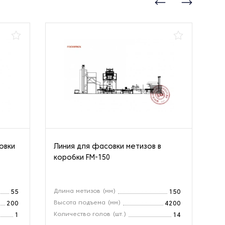
овки
Линия для фасовки метизов в
Ли
коробки FM-150
фр
20
Длина метизов (мм)
Ск
55
150
Высота подъема (мм)
Об
200
4200
Количество голов (шт.)
Мо
1
14