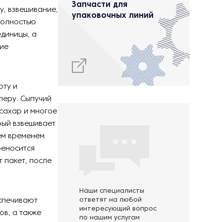
Запчасти для
у, взвешивание,
упаковочных линий
 полностью
единицы, а
ние
оту и
леру. Сыпучий
 сахар и многое
рый взвешивает
Тем временем
реносится
 пакет, после
Наши специалисты
еспечивают
ответят на любой
интересующий вопрос
в, а также
по нашим услугам