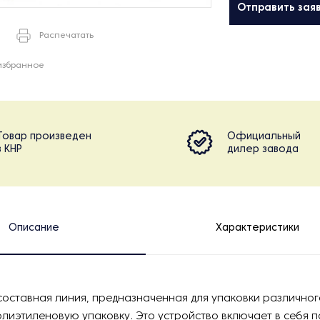
Отправить зая
Распечатать
избранное
Товар произведен
Официальный
в КНР
дилер завода
Описание
Характеристики
 составная линия, предназначенная для упаковки различно
олиэтиленовую упаковку. Это устройство включает в себя 