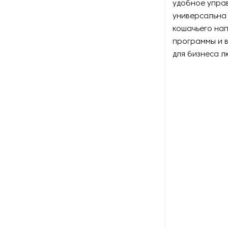
удобное упра
универсальна 
Оборудование для
кошачьего нап
наполнения аэрозольных
программы и 
баллонов
для бизнеса л
Оборудование для
наполнения мешков
Оборудование для
обнаружения дефектов
Оборудование для
окончательной упаковки
Оборудование для
производства бантов из
подарочной ленты
Оборудование для
производства бумажного