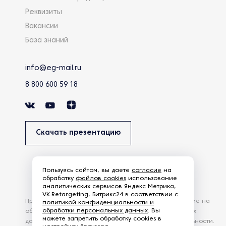
Реквизиты
Вакансии
База знаний
info@eg-mail.ru
8 800 600 59 18
Скачать презентацию
Пользуясь сайтом, вы даете
согласие
на
обработку
файлов cookies
использование
аналитических сервисов Яндекс Метрика,
VK.Retargeting, Битрикс24 в соответствии с
Продолжая использовать наш сайт, вы даете согласие на
политикой конфиденциальности и
обработки персональных данных
. Вы
обработку файлов Cookies и других пользовательских
можете запретить обработку cookies в
данных, в соответствии с
Политикой конфиденциальности
.