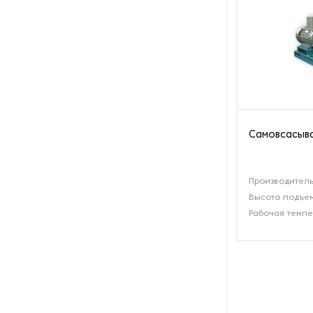
Пароочистители
Пищевые и технологические
смесители
Пластинчатые
теплообменники
Самовсасыв
Порошковые питатели
Промышленные
Производитель
отопительные котлы
Высота подъем
Рабочая темпе
Промышленные пылесосы
Растариватели
Резервуары для хранения
газа