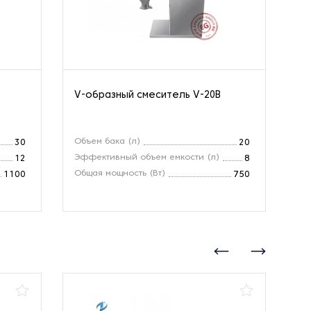
V-образный смеситель V-20B
V-
Объем бака (л)
Об
30
20
Эффективный объем емкости (л)
Эф
12
8
Общая мощность (Вт)
Об
1100
750