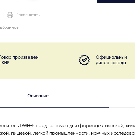
Распечатать
избранное
Товар произведен
Официальный
в КНР
дилер завода
Описание
меситель DWH-5 предназначен для фармацевтической, хим
кой, пищевой, легкой промышленности, научных исследова