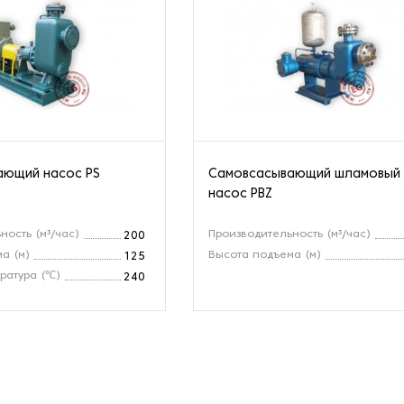
ающий насос PS
Самовсасывающий шламовый
насос PBZ
ность (м³/час)
Производительность (м³/час)
200
а (м)
Высота подъема (м)
125
ратура (℃)
240