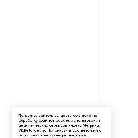
Рефрижераторные
контейнеры
Системы оснежения
Стабилизаторы напряжения
Теплогенераторы
Термостаты
Ультразвуковые ванны
Фильтры расплава
Пользуясь сайтом, вы даете
согласие
на
Чиллеры
обработку
файлов cookies
использование
аналитических сервисов Яндекс Метрика,
VK.Retargeting, Битрикс24 в соответствии с
Шкафы управления
политикой конфиденциальности и