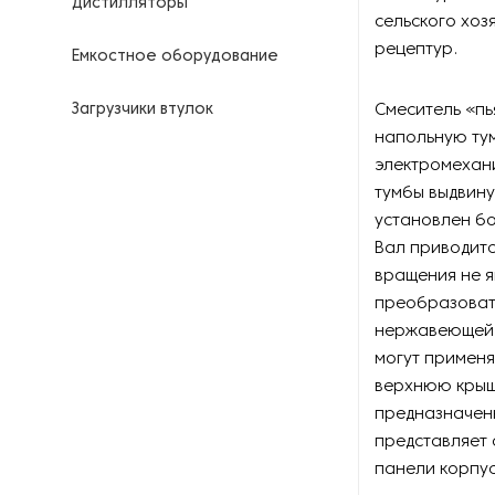
Дистилляторы
сельского хоз
рецептур.
Емкостное оборудование
Загрузчики втулок
Смеситель «пь
напольную тум
Калориферы
электромехани
тумбы выдвину
Компрессоры для
установлен б
нефтегазовой
Вал приводитс
промышленности
вращения не я
преобразовате
Контрольно-измерительные
приборы
нержавеющей с
могут применя
Нагреватели для бочек и
верхнюю крыш
контейнеров
предназначенн
представляет 
Насосы
панели корпус