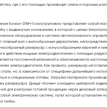
яйства, где с его помощью производят смеси и порошки раз
яная бочка» DWH-5 конструктивно представляет собой ма
бу с выдвинутым основанием, в которой с целью безопасн
ческое оборудование и система автоматического управлен
т главный вал с вилообразным держателем, непосредстве
очкообразный резервуар с конусообразными верхней и ниж
я в действие мощным электродвигателем с помощью редукт
вляется постоянной величиной и обеспечивается частотны
лем электродвигателя. Как правило, резервуар изготавли
тали, но, в зависимости от специфики дальнейшего испол
ться и специальные сплавы. Загрузка материала производи
ку резервуара. Днище «бочки» оснащено шиберной задви
ой для разгрузки готовой продукции через дисковый затво
собой электрическую систему, пульт которой установлен н
а тумбы.