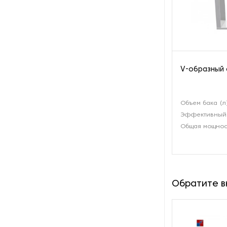
производства азота
Оборудование для
производства свечей
Оборудование для
V-образный 
производства фурнитуры
Оборудование для растяжки
Объем бака (л
рыболовной сети
Эффективный 
Общая мощност
Оборудование производства
восковых карандашей
Осушители и увлажнители
Обратите 
Охлаждающие конвейеры
Парогенераторы