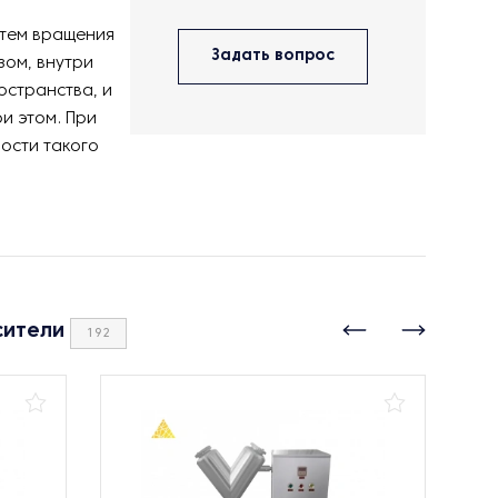
утем вращения
Задать вопрос
зом, внутри
остранства, и
и этом. При
ости такого
сители
192