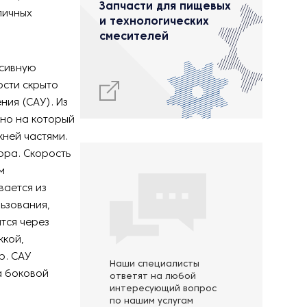
Запчасти для пищевых
личных
и технологических
смесителей
ссивную
ости скрыто
ия (САУ). Из
нно на который
ней частями.
ора. Скорость
м
вается из
ьзования,
тся через
жкой,
р. САУ
Наши специалисты
а боковой
ответят на любой
интересующий вопрос
по нашим услугам