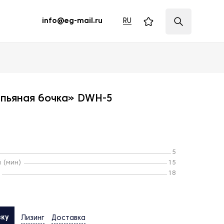
RU
info@eg-mail.ru
«пьяная бочка» DWH-5
5
 (мин)
15
18
вку
Лизинг
Доставка