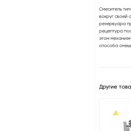
Оборудование для
восстановления щеток
Смеситель тип
вокруг своей 
Оборудование для намотки
резервуара пр
веревки
рецептура пос
этом механиз
Оборудование для намотки
способа смеш
лески
Оборудование для
обслуживания конвейеров
Оборудование для
перемотки рулонных
Другие тов
материалов
Оборудование для
перфорации конвейерной
ленты
Оборудование для