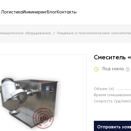
Логистика
Инжиниринг
Блог
Контакты
ромышленное оборудование
Пищевые и технологические смесители
Смеситель 
Под заказ
Объем (л)
Время смешивания
Скорость (уд/мин)
Отправить зая