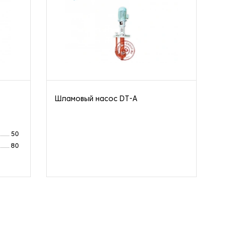
Шламовый насос DT-A
Го
AJ
50
80