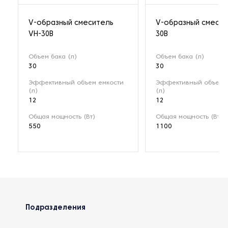
V-образный смеситель
V-образный смесит
VH-30B
30B
Объем бака (л)
Объем бака (л)
30
30
Эффективный объем емкости
Эффективный объем 
(л)
(л)
12
12
Общая мощность (Вт)
Общая мощность (Вт)
550
1100
Подразделения