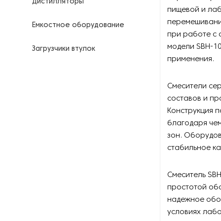
Дистилляторы
пищевой и ла
перемешивани
Емкостное оборудование
при работе с 
модели SBH-10
Загрузчики втулок
применения.
Калориферы
Смесители сер
Компрессоры для
составов и п
нефтегазовой
Конструкция п
промышленности
благодаря че
зон. Оборудов
Контрольно-измерительные
приборы
стабильное ка
Нагреватели для бочек и
Смеситель SBH
контейнеров
простотой обс
надежное обор
Насосы
условиях лаб