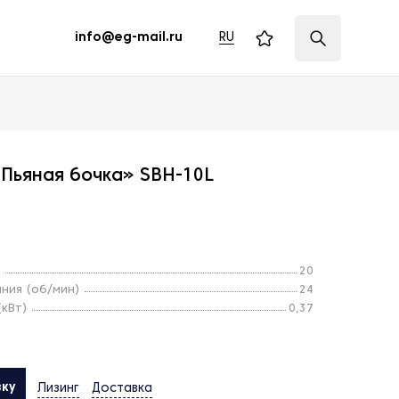
RU
info@eg-mail.ru
Пьяная бочка» SBH-10L
)
20
ния (об/мин)
24
кВт)
0,37
вку
Лизинг
Доставка