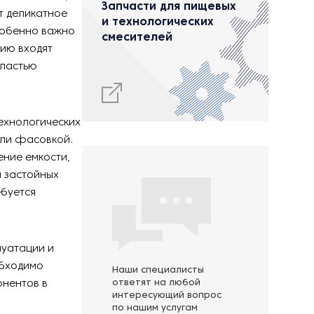
Запчасти для пищевых
т деликатное
и технологических
собенно важно
смесителей
рию входят
бластью
технологических
или фасовкой.
ение емкости,
 застойных
ебуется
луатации и
обходимо
Наши специалисты
онентов в
ответят на любой
интересующий вопрос
по нашим услугам