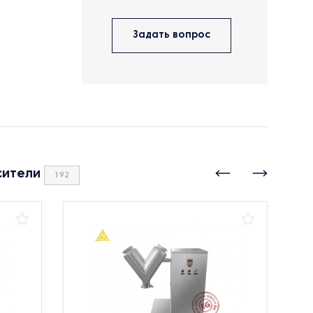
Задать вопрос
сители
192