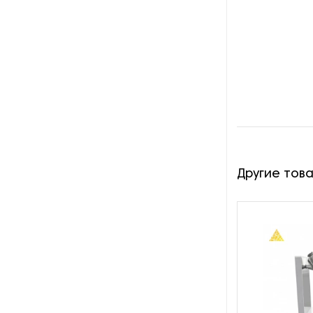
Оборудование для
восстановления щеток
Оборудование для намотки
веревки
Оборудование для намотки
лески
Оборудование для
обслуживания конвейеров
Другие тов
Оборудование для
перемотки рулонных
материалов
Оборудование для
перфорации конвейерной
ленты
Оборудование для