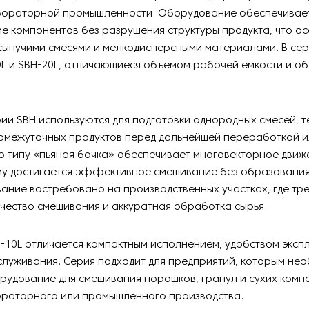
бораторной промышленности. Оборудование обеспечивае
е компонентов без разрушения структуры продукта, что о
сыпучими смесями и мелкодисперсными материалами. В се
L и SBH-20L, отличающиеся объемом рабочей емкости и о
ии SBH используются для подготовки однородных смесей, 
ромежуточных продуктов перед дальнейшей переработкой 
о типу «пьяная бочка» обеспечивает многовекторное движ
му достигается эффективное смешивание без образования
ание востребовано на производственных участках, где тр
чество смешивания и аккуратная обработка сырья.
-10L отличается компактным исполнением, удобством эксп
луживания. Серия подходит для предприятий, которым не
удование для смешивания порошков, гранул и сухих комп
ораторного или промышленного производства.