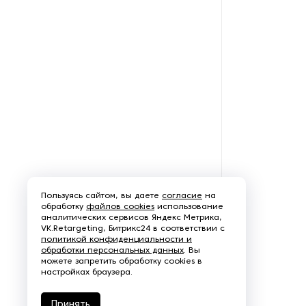
Пароочистители
Пищевые и технологические
смесители
Пластинчатые
теплообменники
Порошковые питатели
Промышленные
отопительные котлы
Пользуясь сайтом, вы даете
согласие
на
обработку
файлов cookies
использование
Промышленные пылесосы
аналитических сервисов Яндекс Метрика,
VK.Retargeting, Битрикс24 в соответствии с
политикой конфиденциальности и
Растариватели
обработки персональных данных
. Вы
можете запретить обработку cookies в
настройках браузера.
Резервуары для хранения
газа
Принять