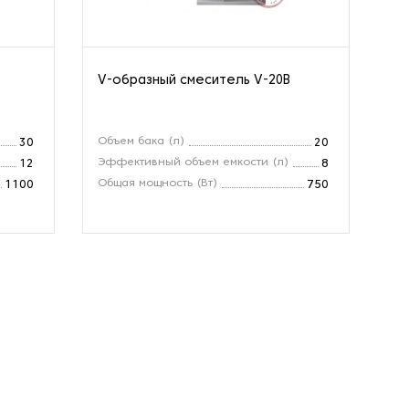
V-образный смеситель V-20B
V-
Объем бака (л)
Об
30
20
Эффективный объем емкости (л)
Эф
12
8
Общая мощность (Вт)
Об
1100
750