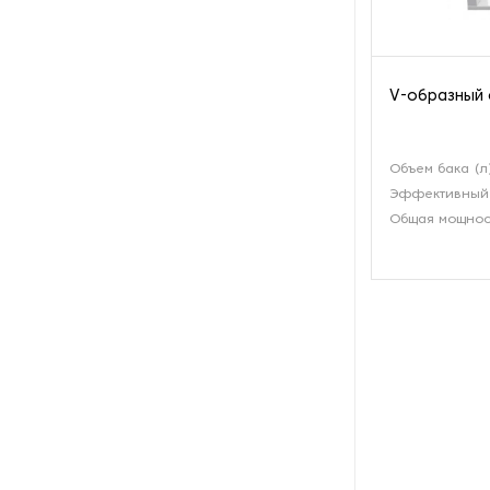
производства азота
Оборудование для
производства свечей
V-образный 
Оборудование для
производства фурнитуры
Объем бака (л
Эффективный 
Оборудование для растяжки
Общая мощност
рыболовной сети
Оборудование производства
восковых карандашей
Осушители и увлажнители
Охлаждающие конвейеры
Парогенераторы