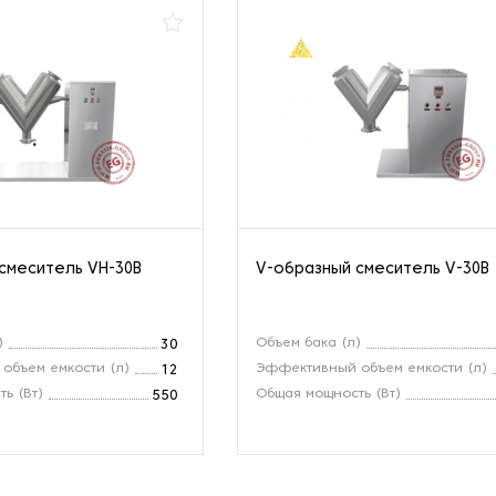
смеситель VH-30B
V-образный смеситель V-30B
)
Объем бака (л)
30
объем емкости (л)
Эффективный объем емкости (л)
12
ь (Вт)
Общая мощность (Вт)
550