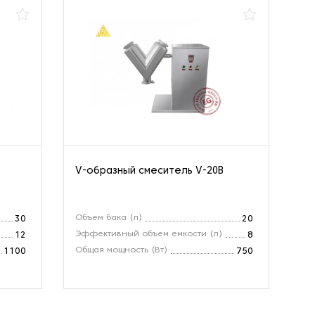
V-образный смеситель V-20B
V-
Объем бака (л)
Об
30
20
Эффективный объем емкости (л)
Эф
12
8
Общая мощность (Вт)
Об
1100
750