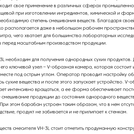
аходит свое применение в различных сферах промышленнос
ищевой при изготовлении ингредиентов, химической и фар
еобходимую степень смешивания веществ. Благодаря свое
ко располагается даже в небольшом рабочем пространстве
литра, чего хватает для большинства лабораторных исслед
в перед масштабным производством продукции.
3L необходим для получения однородных сухих продуктов. 
его ключевой узел – V-образная камера, которая состоит и
месте под острым углом. Оператор проводит настройку о
рь сухие вещества и после этого запускает устройство. V-
ает интенсивно вращаться, а ее форма обеспечивает пост
смешивание продукции до состояния однородного вещест
При этом барабан устроен таким образом, что в нем отсут
едствие, продукт не забивается и не прилипает к стенкам.
еств смесителя VH-3L стоит отметить продуманную констр