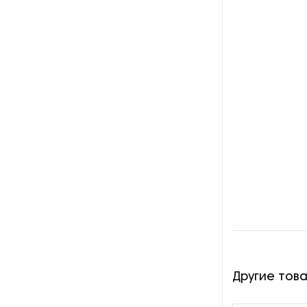
производства азота
Оборудование для
производства свечей
Оборудование для
производства фурнитуры
Оборудование для растяжки
рыболовной сети
Оборудование производства
восковых карандашей
Осушители и увлажнители
Охлаждающие конвейеры
Другие тов
Парогенераторы