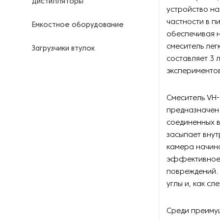
Дистилляторы
устройство н
частности в п
Емкостное оборудование
обеспечивая н
смеситель лег
Загрузчики втулок
составляет 3 
эксперименто
Калориферы
Компрессоры для
Смеситель VH-
нефтегазовой
предназначен 
промышленности
соединенных в
засыпает внут
Контрольно-измерительные
приборы
камера начин
эффективное 
Нагреватели для бочек и
повреждений. 
контейнеров
углы и, как сл
Насосы
Среди преимущ