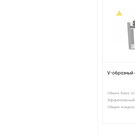
Пароочистители
Пищевые и технологические
смесители
Пластинчатые
теплообменники
Порошковые питатели
V-образный 
Промышленные
отопительные котлы
Объем бака (л
Промышленные пылесосы
Эффективный 
Общая мощност
Растариватели
Резервуары для хранения
газа