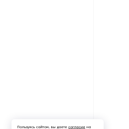
Рефрижераторные
контейнеры
Системы оснежения
Стабилизаторы напряжения
Теплогенераторы
Термостаты
Ультразвуковые ванны
Фильтры расплава
Чиллеры
Шкафы управления
Пользуясь сайтом, вы даете
согласие
на