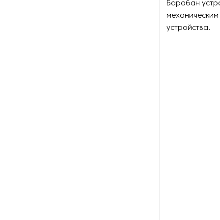
Барабан устро
Оборудование для
восстановления щеток
механическим 
устройства.
Оборудование для намотки
веревки
Оборудование для намотки
лески
Оборудование для
обслуживания конвейеров
Оборудование для
перемотки рулонных
материалов
Оборудование для
перфорации конвейерной
ленты
Оборудование для