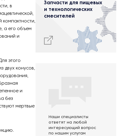
Запчасти для пищевых
ти, в
и технологических
мацевтической,
смесителей
й компактности,
, а его объем
ований и
Для этого
з двух конусов,
борудования,
образная
епенное и
ва без
ствуют мертвые
Наши специалисты
ответят на любой
интересующий вопрос
укцию.
по нашим услугам