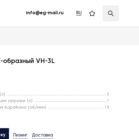
RU
info@eg-mail.ru
V-образный VH-3L
(л)
3
ем загрузки (л)
1
я барабана (об/мин)
15
вку
Лизинг
Доставка