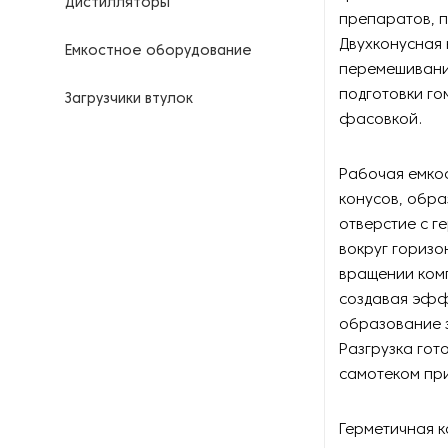
Дистилляторы
препаратов, п
Двухконусная
Емкостное оборудование
перемешивание
подготовки го
Загрузчики втулок
фасовкой.
Калориферы
Рабочая емкос
Компрессоры для
конусов, обр
нефтегазовой
отверстие с г
промышленности
вокруг горизо
вращении ком
Контрольно-измерительные
приборы
создавая эфф
образование з
Нагреватели для бочек и
Разгрузка гот
контейнеров
самотеком пр
Насосы
Герметичная к