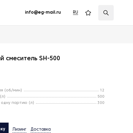
RU
info@eg-mail.ru
й смеситель SH-500
я (об/мин)
12
(л)
500
 одну партию (л)
300
вку
Лизинг
Доставка