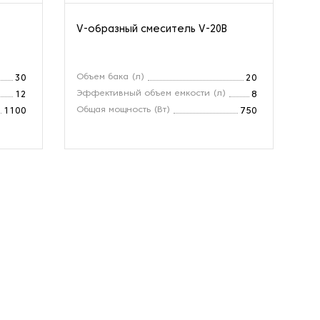
V-образный смеситель V-20B
V-
Объем бака (л)
Об
30
20
Эффективный объем емкости (л)
Эф
12
8
Общая мощность (Вт)
Об
1100
750