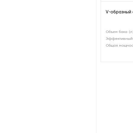
Пароочистители
V-образный 
Пищевые и технологические
смесители
Объем бака (л
Эффективный 
Пластинчатые
теплообменники
Общая мощност
Порошковые питатели
Промышленные
отопительные котлы
Промышленные пылесосы
Растариватели
Резервуары для хранения
газа