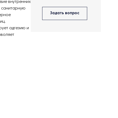
твие внутренних
т санитарную
Задать вопрос
ерное
иц.
рует адгезию и
зволяет