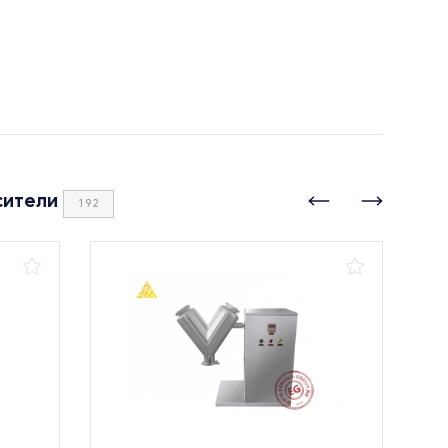
сители
192