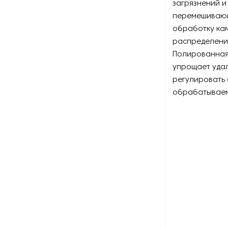
загрязнений и
Оборудование для
восстановления щеток
перемешивающ
обработку ка
Оборудование для намотки
распределение
веревки
Полированная
упрощает удал
Оборудование для намотки
регулировать 
лески
обрабатываем
Оборудование для
обслуживания конвейеров
Оборудование для
перемотки рулонных
материалов
Оборудование для
перфорации конвейерной
ленты
Оборудование для