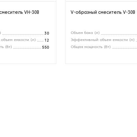
смеситель VH-30B
V-образный смеситель V-30B
)
Объем бака (л)
30
объем емкости (л)
Эффективный объем емкости (л)
12
ь (Вт)
Общая мощность (Вт)
550