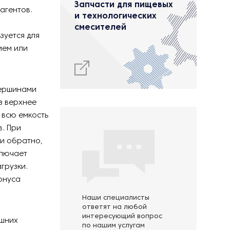
Запчасти для пищевых
агентов.
и технологических
смесителей
зуется для
ием или
вершинами
з верхнее
 всю емкость
в. При
и обратно,
ключает
грузки.
онуса
Наши специалисты
ответят на любой
интересующий вопрос
ешних
по нашим услугам