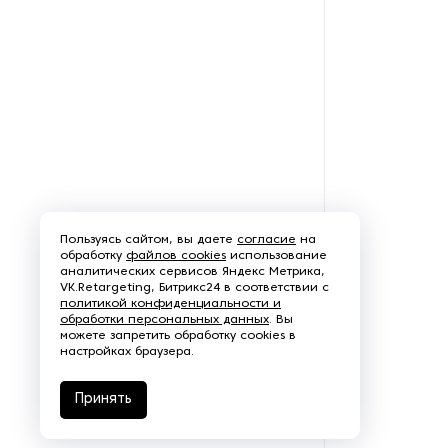
Рефрижераторные
контейнеры
Системы оснежения
Стабилизаторы напряжения
Теплогенераторы
Термостаты
Пользуясь сайтом, вы даете
согласие
на
обработку
файлов cookies
использование
аналитических сервисов Яндекс Метрика,
Ультразвуковые ванны
VK.Retargeting, Битрикс24 в соответствии с
политикой конфиденциальности и
обработки персональных данных
. Вы
Фильтры расплава
можете запретить обработку cookies в
настройках браузера.
Чиллеры
Принять
Шкафы управления