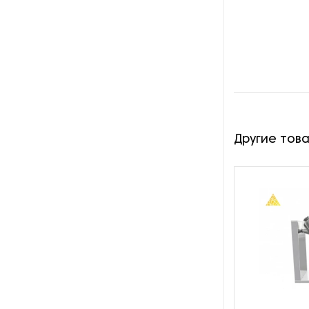
производства азота
Оборудование для
производства свечей
Оборудование для
производства фурнитуры
Оборудование для растяжки
Другие тов
рыболовной сети
Оборудование производства
восковых карандашей
Осушители и увлажнители
Охлаждающие конвейеры
Парогенераторы