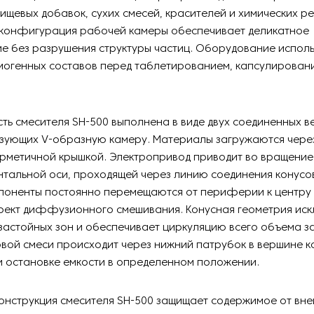
ищевых добавок, сухих смесей, красителей и химических ре
 конфигурация рабочей камеры обеспечивает деликатное
 без разрушения структуры частиц. Оборудование исполь
могенных составов перед таблетированием, капсулирован
ть смесителя SH-500 выполнена в виде двух соединенных 
азующих V-образную камеру. Материалы загружаются чере
ерметичной крышкой. Электропривод приводит во вращение
нтальной оси, проходящей через линию соединения конусо
поненты постоянно перемещаются от периферии к центру 
ект диффузионного смешивания. Конусная геометрия ис
астойных зон и обеспечивает циркуляцию всего объема за
овой смеси происходит через нижний патрубок в вершине к
и остановке емкости в определенном положении.
онструкция смесителя SH-500 защищает содержимое от вн