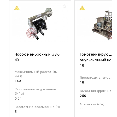
Насос мембранный QBK-
Гомогенизирующий
40
эмульсионный насо
15
Максимальный расход (л/
мин)
Производительность (м
140
18
Максимальное давление
Выходная фракция (мк
(МПа)
250
0.84
Мощность (кВт)
Расстояние всасывания (м)
11
5