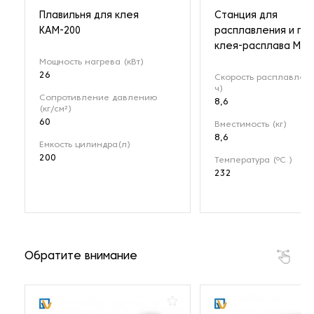
Плавильня для клея
Cтанция для
КАМ-200
расплавления и по
клея-расплава Mes
Мощность нагрева (кВт)
26
Скорость расплавлени
ч)
Сопротивление давлению
8,6
(кг/см²)
60
Вместимость (кг)
8,6
Емкость цилиндра(л)
200
Температура (ºC )
232
Обратите внимание