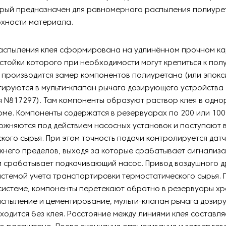
торый предназначен для равномерного распыления полиуре
рхности материала.
распыления клея сформирована на удлинённом прочном ка
стойки которого при необходимости могут крепиться к пол
 производится замер компонентов полиуретана (или эпокс
ируются в мульти-клапан рычага дозирующего устройства 
 N817297). Там компоненты образуют раствор клея в одн
е. Компоненты содержатся в резервуарах по 200 или 100
жняются под действием насосных установок и поступают 
кого сырья. При этом точность подачи контролируется дат
жнего пределов, выходя за которые срабатывает сигнализа
и срабатывает подкачивающий насос. Привод воздушного 
стемой учета транспортировки термостатического сырья. 
истеме, компоненты перетекают обратно в резервуары хр
аспыление и цементирование, мульти-клапан рычага дозир
ходится без клея. Расстояние между линиями клея составля