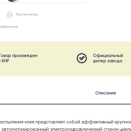
Распечатать
избранное
Товар произведен
Официальный
в КНР
дилер завода
Описание
распыления клея представляет собой эффективный крупн
 автоматизированный электрогидравлический станок цикл