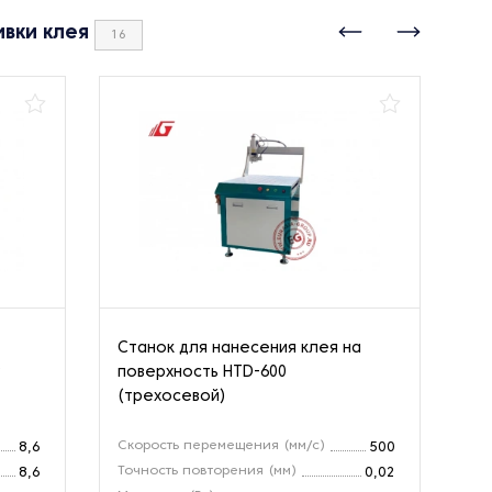
вки клея
16
Станок для нанесения клея на
Ав
9
поверхность HTD-600
на
(трехосевой)
Скорость перемещения (мм/с)
Ск
8,6
500
Точность повторения (мм)
Ди
8,6
0,02