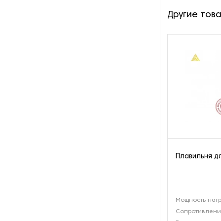
производства азота
Другие тов
Оборудование для
производства свечей
Оборудование для
производства фурнитуры
Оборудование для растяжки
рыболовной сети
Оборудование производства
восковых карандашей
Плавильня д
Осушители и увлажнители
Охлаждающие конвейеры
Мощность нагр
Парогенераторы
Сопротивление