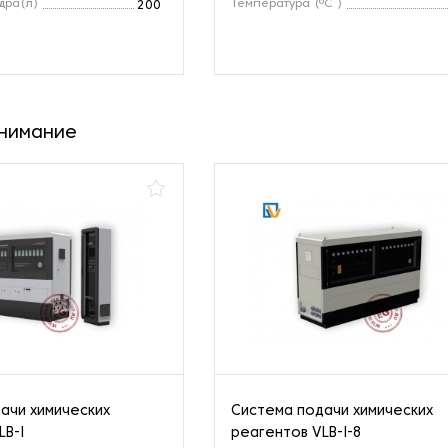
дра(л)
Температура (ºC )
200
внимание
ачи химических
Система подачи химических
LB-I
реагентов VLB-I-8