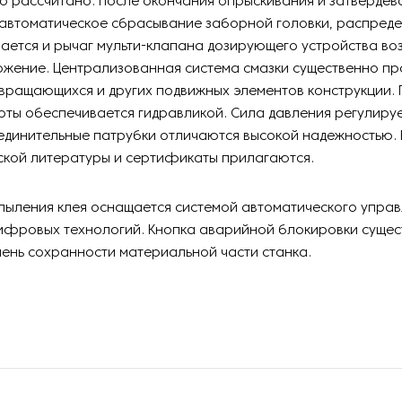
о рассчитано. После окончания опрыскивания и затвердев
 автоматическое сбрасывание заборной головки, распред
ается и рычаг мульти-клапана дозирующего устройства во
ожение. Централизованная система смазки существенно пр
вращающихся и других подвижных элементов конструкции. 
ты обеспечивается гидравликой. Сила давления регулируе
единительные патрубки отличаются высокой надежностью. 
ской литературы и сертификаты прилагаются.
пыления клея оснащается системой автоматического управ
фровых технологий. Кнопка аварийной блокировки сущес
пень сохранности материальной части станка.