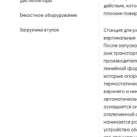
Дистилляторы
действия, ко
плоские пове
Емкостное оборудование
Загрузчики втулок
Станция для 
вертикальные 
Калориферы
После запуска
они транспорт
Компрессоры для
производителя
нефтегазовой
линейной форм
промышленности
которые опоро
термостатичес
Контрольно-измерительные
приборы
верхнего и ни
автоматическ
Нагреватели для бочек и
оснащается си
контейнеров
отключенной с
начинается р
Насосы
устройства об