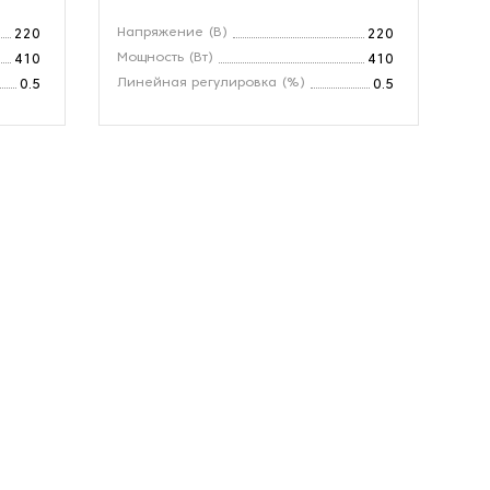
Напряжение (В)
220
220
Мощность (Вт)
410
410
Линейная регулировка (%)
0.5
0.5