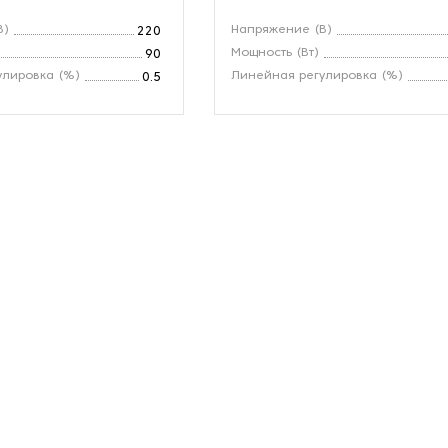
В)
Напряжение (В)
220
Мощность (Вт)
90
улировка (%)
Линейная регулировка (%)
0.5