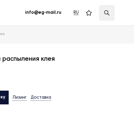
RU
info@eg-mail.ru
лея
 распыления клея
вку
Лизинг
Доставка