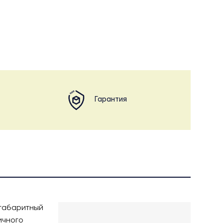
Гарантия
огабаритный
ичного