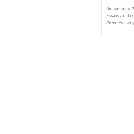
Рефрижераторные
Напряжение (
контейнеры
Мощность (Вт)
Линейная рег
Системы оснежения
Стабилизаторы напряжения
Теплогенераторы
Термостаты
Ультразвуковые ванны
Фильтры расплава
Чиллеры
Шкафы управления