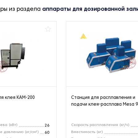
ары из раздела
аппараты для дозированной зали
ля клея КАМ-200
Cтанция для расплавления и
подачи клея-расплава Mesa 
ева (кВт)
Скорость расплавления (кг/ч)
26
 давлению (кг/см²)
Вместимость (кг)
60