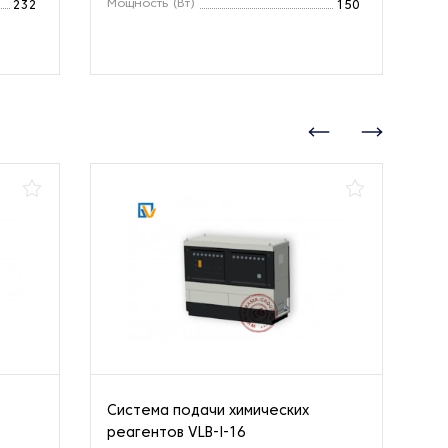
Мощность (Вт)
Мо
232
150
Система подачи химических
На
реагентов VLB-I-16
пр