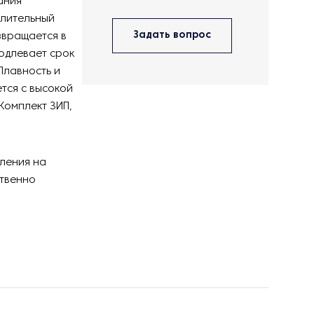
ания
елительный
Задать вопрос
звращается в
одлевает срок
Плавность и
тся с высокой
Комплект ЗИП,
ления на
твенно