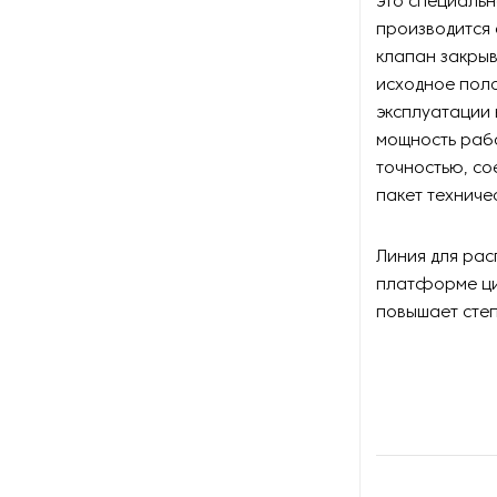
это специальн
Оборудование для
производится
восстановления щеток
клапан закрыв
исходное пол
Оборудование для намотки
веревки
эксплуатации 
мощность рабо
Оборудование для намотки
точностью, со
лески
пакет техниче
Оборудование для
обслуживания конвейеров
Линия для рас
платформе ци
Оборудование для
повышает сте
перемотки рулонных
материалов
Оборудование для
перфорации конвейерной
ленты
Оборудование для