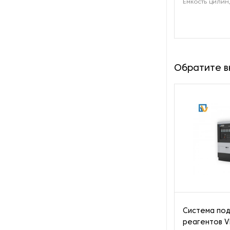
Емкость цилин
Пароочистители
Пищевые и технологические
смесители
Обратите 
Пластинчатые
теплообменники
Порошковые питатели
Промышленные
отопительные котлы
Промышленные пылесосы
Растариватели
Система под
Резервуары для хранения
газа
реагентов V