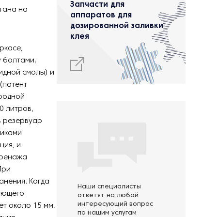
Запчасти для
тана на
аппаратов для
дозированной заливки
клея
ркасе,
у болтами.
идной смолы) и
(патент
ородной
0 литров,
в резервуар
чиками
ция, и
дренажа
При
анения. Когда
Наши специалисты
ующего
ответят на любой
интересующий вопрос
ет около 15 мм,
по нашим услугам