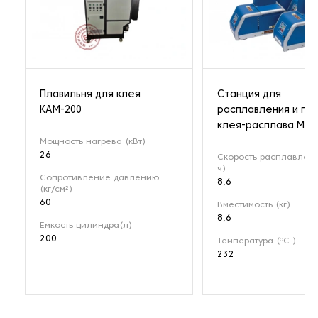
Плавильня для клея
Cтанция для
КАМ-200
расплавления и по
клея-расплава Mes
Мощность нагрева (кВт)
26
Скорость расплавлени
ч)
Сопротивление давлению
8,6
(кг/см²)
60
Вместимость (кг)
8,6
Емкость цилиндра(л)
200
Температура (ºC )
232