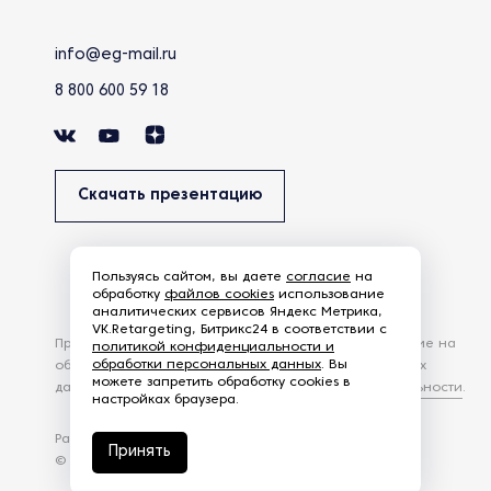
info@eg-mail.ru
8 800 600 59 18
Скачать презентацию
Пользуясь сайтом, вы даете
согласие
на
обработку
файлов cookies
использование
аналитических сервисов Яндекс Метрика,
VK.Retargeting, Битрикс24 в соответствии с
Продолжая использовать наш сайт, вы даете согласие на
политикой конфиденциальности и
обработки персональных данных
. Вы
обработку файлов Cookies и других пользовательских
можете запретить обработку cookies в
данных, в соответствии с
Политикой конфиденциальности
.
настройках браузера.
Разработка сайта —
студия Z-Labs
Принять
© 2026 – Eurasia Group. Все права защищены